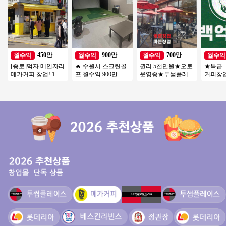
450만
900만
700만
월수익
월수익
월수익
월수익
[종로]먹자 메인자리
🔥 수원시 스크린골
권리 5천만원★오토
★특급
메가커피 창업! 1억
프 월수익 900만 ▶
운영중★투썸플레이
커피창
미만 소자본 창업 추
비전＋ 6대 안정성○
스 인수★동영상 바
천 풀오토
천
환급성○
로보내드립니다
만 창업