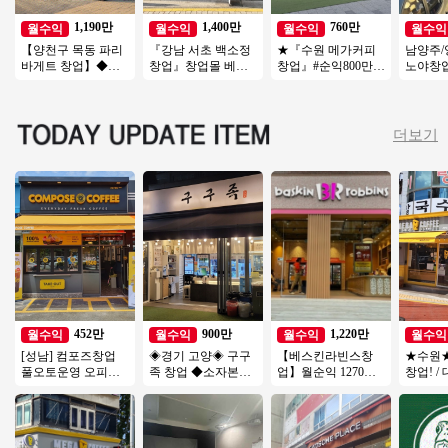
1,190만
1,400만
760만
월수익
월수익
월수익
월수익
【양천구 목동 파리
『강남 서초 백소정
★『수원 메가커피
남양주/
바게트 창업】◆메
창업』창업몰 베스
창업』#순익800만#
노야창
인상권 양도양수◆
트추천『초보창업
창업비용저렴#리모
1200만
유동인구多 초보창
소자본창업 여성창
델링완#소자본창업#
소자본
업 가능
업 커피창업』
여성창업★
창업#
더보기
452만
900만
1,220만
월수익
월수익
월수익
월수익
[성남] 컴포즈창업
◈경기 고양◈ 구구
【베스킨라빈스창
★수원
풀오토운영 오피스
족 창업 ◆소자본매
업】월순익 1270만
창업! /
학원밀집지역 초보
장◆ 부부창업/요식
【서대문구】역세
트단지 앞
창업/여성창업/소자
업창업/은퇴창업
권, 복합상권, 리뉴얼
쟁업체 
본창업
없음