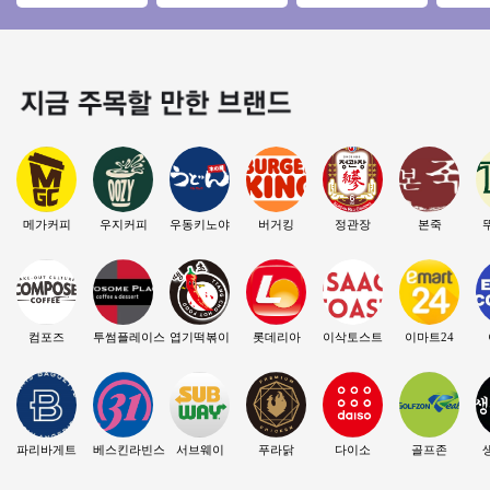
트추천『초보창업
고수익나오는 디저
로 안정적인 파리바
◀ 연매
소자본창업 여성창
트카페 빌리엔젤!
게트 창업기회!
정성/
업 커피창업』
메가커피
우지커피
우동키노야
버거킹
정관장
본죽
컴포즈
투썸플레이스
엽기떡볶이
롯데리아
이삭토스트
이마트24
파리바게트
베스킨라빈스
서브웨이
푸라닭
다이소
골프존