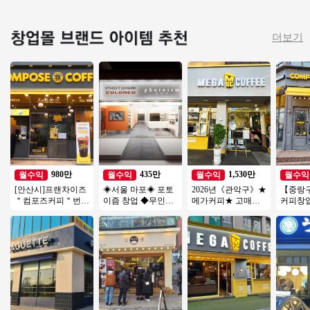
더보기
980만
435만
1,530만
월수익
월수익
월수익
월수익
[안산시]프랜차이즈
◈서울 마포◈ 포토
2026년《관악구》★
【중랑구
＂컴포즈커피＂번오
이즘 창업 ◆무인사
메가커피★ 고매출 /
커피창업
토운영수익900 소자
진관매장◆주부창
고수익 창업몰 특급
인창업 
본 / 초보 / 여성창업
업/초보창업/직장인
입니다.
까페창업
창업/여성창업