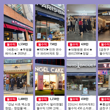
1,550만
750만
420만
월수익
월수익
월수익
월수익
《세종시》★투썸플
◈NEW▶인천 연수
★대형병원 로비★
[금천구
레이스★ 2020년 신
구 파리바게트 창업
권리2500★정말 이
월수익1
형매장 월 6000 매출
◀ 평균매출 6,000만
가격★커피점인수창
수 깔
특급 양도양수
↑／고수익/풀오토
업★투잡,초보,소자
매출꾸
본
까스!
1,400만
1,250만
450만
월수익
월수익
월수익
월수익
『강남 서초 백소정
[남양주시 빌리엔젤]
[안산시 파리바게트]
◈홍삼
창업』창업몰 베스
월수익 1200 고매출/
월수익 450 소자본으
금천구 