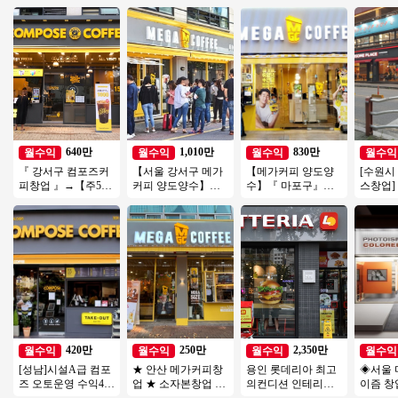
640만
1,010만
830만
월수익
월수익
월수익
월수익
『 강서구 컴포즈커
【서울 강서구 메가
【메가커피 양도양
[수원시
피창업 』→【주5일
커피 양도양수】배
수】『 마포구』＃
스창업]
운영】♥ 운영시간짧
달없음/풀오토운영/
유명상권 초입＃배
리 19년
음 ♥ 배달없음 ♥ 초
초보창업/여성창업
달X＃메가 인수비용
년 매출 
보창업
추천
저렴
420만
250만
2,350만
월수익
월수익
월수익
월수익
[성남]시설A급 컴포
★ 안산 메가커피창
용인 롯데리아 최고
◈서울 
즈 오토운영 수익400
업 ★ 소자본창업 총
의컨디션 인테리어
이즘 창