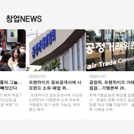
만 초보창업/여성창
투자금액 5천만원 매
최상 ◆ 특급 롯데리
진관매
업/커피창업/소자본
우저렴
아 양도양수 진행합
업/초보
창업
니다
창업/여
[창업이슈]
[창업이슈]
의 그늘…
프랜차이즈 정보공개서에 사
공정위, 프랜차이즈 거래
빼앗긴다
모펀드 소유·폐업 위..
점검…가맹본부 20..
해외 매장 5
프랜차이즈 정보공개서에 사모펀
차액가맹금 높은 화장품 업종 
단선점 급
드(PEF)의 가맹본부 소유 여부와
가…로열티 전환 여부도 점검 2
부담” 지..
가맹점의 장기 생존 가능성, 계약
업종 대상 10월 31일까지…필
중도 해지 ..
목·가맹금 수취..