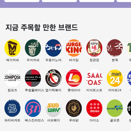
◀ 평균매출 6,000만
달X 매출 5400만/투
본매장◆ 여성창업/
구】역세
↑／고수익/풀오토
썸 양도양수 창업
초보창업/부부창업/
피스, 
은퇴창업
메가커피
우지커피
우동키노야
버거킹
정관장
본죽
컴포즈
투썸플레이스
엽기떡볶이
롯데리아
이삭토스트
이마트24
파리바게트
베스킨라빈스
서브웨이
푸라닭
다이소
골프존