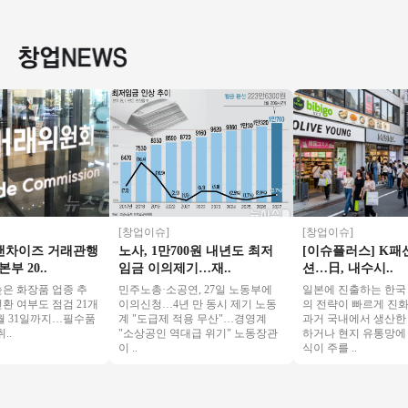
트추천『초보창업
/ 주 5.5일 운영! / 오
비용 저렴/배달 없음/
전국 초
소자본창업 여성창
토 운영!
초보창업/소자본창
업 커피창업』
업추천
[창업이슈]
[창업이슈]
차이즈 거래관행
노사, 1만700원 내년도 최저
[이슈플러스] K패션·
20..
임금 이의제기…재..
션…日, 내수시..
화장품 업종 추
민주노총·소공연, 27일 노동부에
일본에 진출하는 한국 유
여부도 점검 21개
이의신청…4년 만 동시 제기 노동
의 전략이 빠르게 진화하고
 31일까지…필수품
계 "도급제 적용 무산"…경영계
과거 국내에서 생산한 제
"소상공인 역대급 위기" 노동장관
하거나 현지 유통망에 입
이 ..
식이 주를 ..