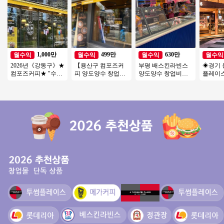
1,000만
499만
630만
월수익
월수익
월수익
월수익
2026년《강동구》★
【용산구 컴포즈커
부평 배스킨라빈스
◈경기 
컴포즈커피★ "수익
피 양도양수 창업】
양도양수 창업비용
플레이스
좋습니다" 소자본 고
소자본창업/초보창
권리인수 프랜차이
뉴얼없
수익 창업몰
업/여성창업/커피창
즈 창업 절차 직장인
자본창업
업/카페창업
투잡
수익성