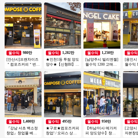
980만
1,282만
1,250만
월수익
월수익
월수익
월수익
[안산시]프랜차이즈
★인천1등 투썸 양도
[남양주시 빌리엔젤]
[용인시
＂컴포즈커피＂번오
양수★【신형BI】배
월수익 1200 고매출/
월수익 1
토운영수익900 소자
달X 매출 5400만/투
고수익나오는 디저
인상권에
본 / 초보 / 여성창업
썸 양도양수 창업
트카페 빌리엔젤!
고매출 
1,400만
495만
950만
월수익
월수익
월수익
월수익
『강남 서초 백소정
★구로★컴포즈커피
【하남/미사 메가커
[고양시
창업』창업몰 베스
창업! / 오피스 상권!
피 양도양수】창업
자본창