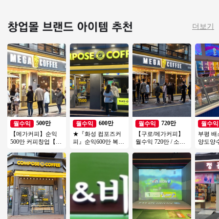
더보기
500만
600만
720만
월수익
월수익
월수익
월수익
【메가커피】순익
★『화성 컴포즈커
【구로/메가커피】
부평 
500만 커피창업【인
피』순익600만 복합
월수익 720만 / 소자
양도양
천서구】사거리코
상권★27년호재 소
본창업 / 시니어창업
권리인
너, 학원가, 먹자상권
자본창업 여성창업
/ 초보창업
즈 창업 절
창업추천
투잡추천
투잡