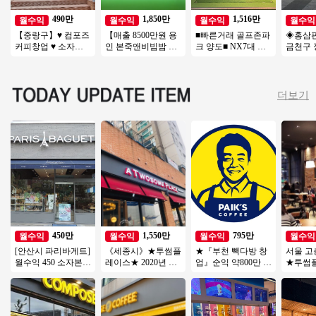
490만
1,850만
1,516만
월수익
월수익
월수익
월수익
【중랑구】♥ 컴포즈
【매출 8500만원 용
■빠른거래 골프존파
◈홍삼
커피창업 ♥ 소자본1
인 본죽앤비빔밤 창
크 양도■ NX7대 듀
금천구 
인창업 ♥ 가게인수 ♥
업】양도양수/풀오
얼플레이트 주차O #
◀ 연매
까페창업 ♥
토운영/고수익창업/
골프존 #스크린골프
정성/
초보창업
더보기
450만
1,550만
795만
월수익
월수익
월수익
월수익
[안산시 파리바게트]
《세종시》★투썸플
★『부천 빽다방 창
서울 고
월수익 450 소자본으
레이스★ 2020년 신
업』순익 약800만 시
★투썸
로 안정적인 파리바
형매장 월 6000 매출
세대비 저렴한 특급
★오토운
게트 창업기회!
특급 양도양수
매장 초보창업추천
★주5
★
창업★