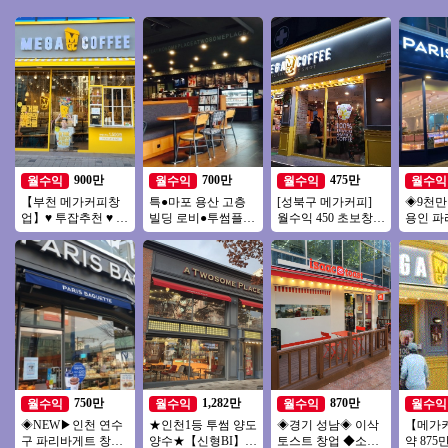
900만
700만
475만
월수익
월수익
월수익
월수익
【부천 메가커피창
특●마포 용산 고층
[성북구 메가커피]
◈9천
업】♥ 투잡추천 ♥ 소
빌딩 로비●투썸플레
월수익 450 초보창
용인 파
자본1인창업 ♥ 카페
이스 양도●주5일만
업/소자본 추천드리
업◀ 평균
양도양수창업 ♥ 고
영업●주인없이 운영
는 안정적인 메가커
만↑고수
수익
중●
피!
750만
1,282만
870만
월수익
월수익
월수익
월수익
◈NEW▶인천 연수
★인천1등 투썸 양도
◈경기 성남◈ 이삭
【메가
구 파리바게트 창업
양수★【신형BI】배
토스트 창업 ◆소자
약 87