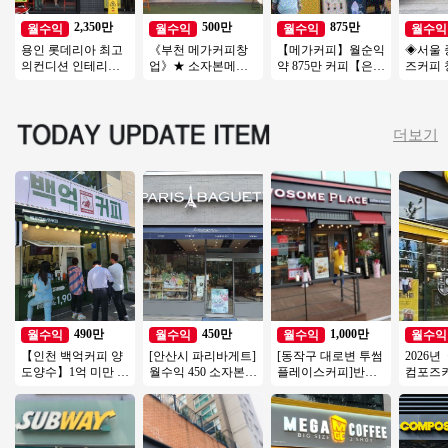
2,350만
500만
875만
월수익
월수익
월수익
월수익
용인 롯데리아 최고
《부천 메가커피창
【메가커피】월순익
◈서울 
의컨디션 인테리어
업》★ 소자본메가
약 875만 커피【은평
즈커피 
최상 ◆ 특급 롯데리
커피 ★ 투잡 ★ 인기
구】역세권, 주거, 오
토매장◆
아 양도양수 진행합
많은 메가커피창업
피스, 복합상권
초보창업
니다
★
여성창
더보기
490만
450만
1,000만
월수익
월수익
월수익
월수익
【인천 백억커피 양
[안산시 파리바게트]
[동작구 대로변 투썸
2026
도양수】1억 미만 소
월수익 450 소자본으
플레이스커피]반오
컴포즈커
자본 창업→ 배달전
로 안정적인 파리바
토운영/초보창업/여
좋습니다
문점창업
게트 창업기회!
성창업/커피창업
수익 창