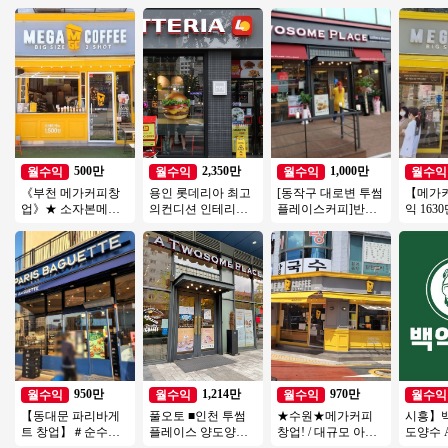
500만
2,350만
1,000만
월수익
월수익
월수익
월수익
《부천 메가커피창
용인 롯데리아 최고
[동작구 대로변 투썸
【메가
업》★ 소자본메가
의컨디션 인테리어
플레이스커피]반오
익 16
커피 ★ 투잡 ★ 인기
최상 ◆ 특급 롯데리
토운영/초보창업/여
집객력우
많은 메가커피창업
아 양도양수 진행합
성창업/커피창업
는 커피
★
니다
950만
1,214만
970만
월수익
월수익
월수익
월수익
【동대문 파리바게
풀오토 ■인천 투썸
★수원★메가커피
시흥】
트 창업】＃순수익
플레이스 양도양수■
창업! / 대규모 아파
도양수 