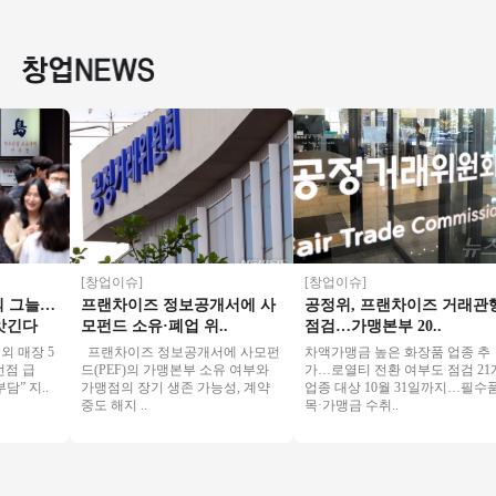
900 호재많은 상권
＃배달없음＃유명사
트단지 앞 위치! / 경
창업 
＃베이커리 브랜드 1
거리＃고매출＃투잡
쟁업체 모두 입점완!
위
추천
[창업이슈]
[창업이슈]
그늘…
프랜차이즈 정보공개서에 사
공정위, 프랜차이즈 거래관행
긴다
모펀드 소유·폐업 위..
점검…가맹본부 20..
매장 5
프랜차이즈 정보공개서에 사모펀
차액가맹금 높은 화장품 업종 추
 급
드(PEF)의 가맹본부 소유 여부와
가…로열티 전환 여부도 점검 21개
지..
가맹점의 장기 생존 가능성, 계약
업종 대상 10월 31일까지…필수품
중도 해지 ..
목·가맹금 수취..