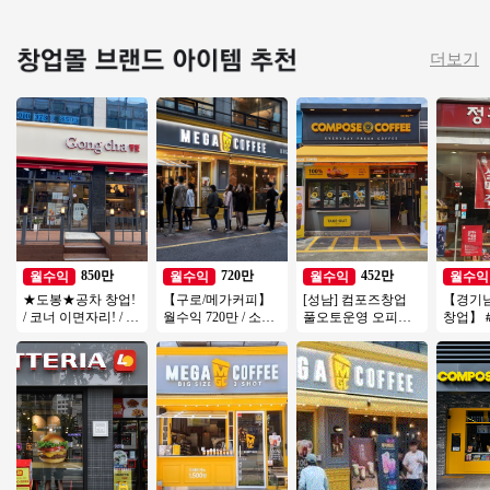
더보기
850만
720만
452만
월수익
월수익
월수익
월수익
★도봉★공차 창업!
【구로/메가커피】
[성남] 컴포즈창업
【경기
/ 코너 이면자리! / 최
월수익 720만 / 소자
풀오토운영 오피스
창업】
상급 위치! / 유동이
본창업 / 시니어창업
학원밀집지역 초보
아이템 
흐르는 위치!
/ 초보창업
창업/여성창업/소자
가맹점
본창업
여성창