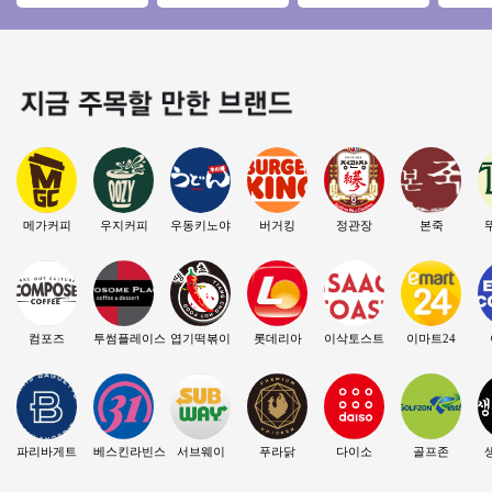
초역세권/수익성매
인상권 양도양수◆
업/소자본 추천드리
원, 권리
장/초보창업/여성창
유동인구多 초보창
는 안정적인 메가커
양도양
업/
업 가능
피!
메가커피
우지커피
우동키노야
버거킹
정관장
본죽
컴포즈
투썸플레이스
엽기떡볶이
롯데리아
이삭토스트
이마트24
파리바게트
베스킨라빈스
서브웨이
푸라닭
다이소
골프존