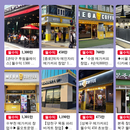
1,300만
450만
760만
월수익
월수익
월수익
월수익
[관악구 투썸플레이
[종로]먹자 메인자리
★『수원 메가커피
◈서울 
스] 월수익 1300 고
메가커피 창업! 1억
창업』#순익800만#
디카페 
수익/초보창업 운영
미만 소자본 창업 추
창업비용저렴#리모
쉬운매
편한 투썸플레이스!
천
델링완#소자본창업#
업/초보
여성창업★
창업/여
1,301만
1,190만
475만
월수익
월수익
월수익
월수익
※부천 메가커피 창
【양천구 목동 파리
[성북구 메가커피]
본죽 
업※▶풀오토운영◀
바게트 창업】◆메
월수익 450 초보창
북구 월매