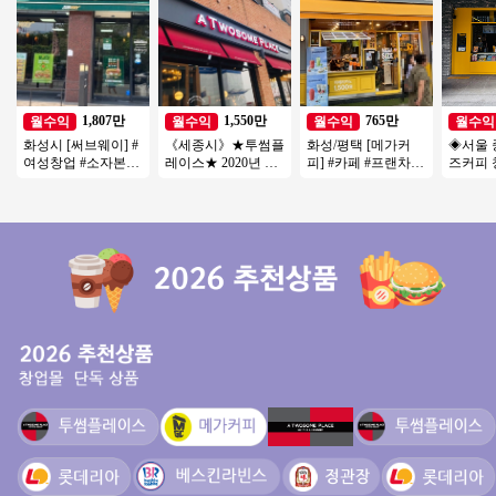
1,807만
1,550만
765만
월수익
월수익
월수익
월수익
화성시 [써브웨이] #
《세종시》★투썸플
화성/평택 [메가커
◈서울 
여성창업 #소자본창
레이스★ 2020년 신
피] #카페 #프랜차이
즈커피 
업 #고수익 #초보창
형매장 월 6000 매출
즈창업 #소자본창업
토매장◆
업 #쉬운운영
특급 양도양수
#메가커피 #커피창
초보창업
업
여성창