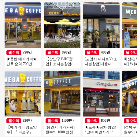
790만
890만
400만
월수익
월수익
월수익
월수익
★동탄 메가커피★
【강남구 BHC창
[고양시 디저트39 소
화성/평
단독 순익 700만 외
업】소자본창업/고
자본창업]매출대비
피] #
부리모델링完 직접
수익창업/유명프랜
전국 초특가❗❗
즈창업 
운영 추천 매장 소자
차이즈창업/강력추
#메가커
본창업
천
업
830만
1,000만
850만
월수익
월수익
월수익
월수익
【메가커피 양도양
[용인시 메가커피]
★도봉★공차 창업!
[성북구
수】『 마포구』＃
월수익 1000 안정적
/ 코너 이면자리! / 최
월수익 