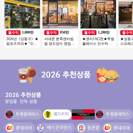
1,000만
850만
1,200만
월수익
월수익
월수익
월수익
2026년《강동구》★
서대문 본죽앤비빔
★권리1억2천★투썸
★성동
컴포즈커피★ "수익
밥 양도양수 창업비
플레이스 인수하세
스프레스
좋습니다" 소자본 고
용 권리인수 프랜차
요★특급◈동영상
수기＊
수익 창업몰
이즈 창업 절차 직장
바로 보내드립니다
차이 없
인투잡
장