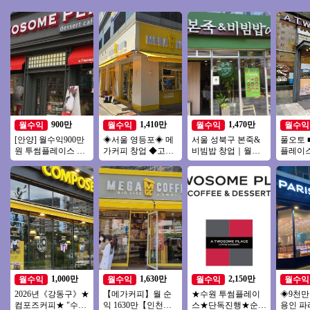
900만
1,410만
1,470만
월수익
월수익
월수익
월수익
[안양] 월수익900만
◈서울 영등포◈ 메
서울 성북구 본죽&
풀오토 
원 투썸플레이스 오
가커피 창업 ◆고수
비빔밥 창업｜월매
플레이스
피스 리뉴얼없는매
익창업◆ 저가커피
출 3,600만원, 권리금
＃배달
장 초보여성 강추드
창업/초보창업/여성
1억5천 창업 분석
거리＃
립니다
창업
추천
1,000만
1,630만
2,150만
월수익
월수익
월수익
월수익
2026년《강동구》★
【메가커피】월 순
★수원 투썸플레이
◈9천
컴포즈커피★ "수익
익 1630만【인천】
스★단독진행★순익
용인 파