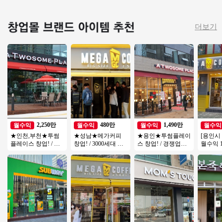
더보기
2,250만
480만
1,490만
월수익
월수익
월수익
월수익
★인천,부천★투썸
★성남★메가커피
★용인★투썸플레이
[용인시
플레이스 창업! / 지
창업! / 3000세대 이
스 창업! / 경쟁업체
월수익 1
역내 순위권 매출! /
상 아파트단지 배후
입점 완! / 리뉴얼 완
인상권에
고수익 창업!
세대 / 낮은 투자금액
료! / 오토 운영
고매출 