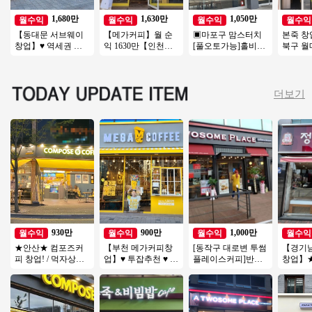
1,680만
1,630만
1,050만
월수익
월수익
월수익
월수익
【동대문 서브웨이
【메가커피】월 순
▣마포구 맘스터치
본죽 
창업】♥ 역세권 오
익 1630만【인천】
[풀오토가능]홀비중
북구 월매
피스상권 수익1천만
집객력우수, 배달없
높음/수익성매장/꾸
원, 권리
원이상 ♥ 초보추천 ♥
는 커피창업 추천
준한매출/역세권
양도양
투잡
더보기
930만
900만
1,000만
월수익
월수익
월수익
월수익
★안산★ 컴포즈커
【부천 메가커피창
[동작구 대로변 투썸
【경기
피 창업! / 먹자상권
업】♥ 투잡추천 ♥ 소
플레이스커피]반오
창업】★
초입부! / 낮은 배달
자본1인창업 ♥ 카페
토운영/초보창업/여
랜드★ 
비중! / 고수익창업
양도양수창업 ♥ 고
성창업/커피창업
니어 추
수익
템