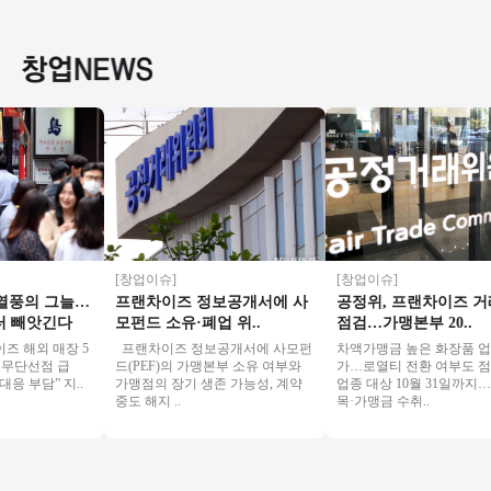
유명상권 초입＃배
인상권에 1등브랜드
상급 위치! / 유동이
업/소자
달X＃메가 인수비용
고매출 메가커피!
흐르는 위치!
는 안정
저렴
피!
[창업이슈]
[창업이슈]
풍의 그늘…
프랜차이즈 정보공개서에 사
공정위, 프랜차이즈 거래
빼앗긴다
모펀드 소유·폐업 위..
점검…가맹본부 20..
해외 매장 5
프랜차이즈 정보공개서에 사모펀
차액가맹금 높은 화장품 업종 
무단선점 급
드(PEF)의 가맹본부 소유 여부와
가…로열티 전환 여부도 점검 
부담” 지..
가맹점의 장기 생존 가능성, 계약
업종 대상 10월 31일까지…필
중도 해지 ..
목·가맹금 수취..