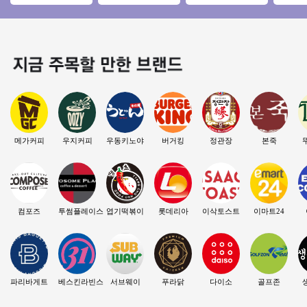
좋습니다" 소자본 고
집객력우수, 배달없
2000만이상#오피스#
업◀ 평균
수익 창업몰
는 커피창업 추천
역세권#고수익창업#
만↑고수
풀오토
메가커피
우지커피
우동키노야
버거킹
정관장
본죽
컴포즈
투썸플레이스
엽기떡볶이
롯데리아
이삭토스트
이마트24
파리바게트
베스킨라빈스
서브웨이
푸라닭
다이소
골프존