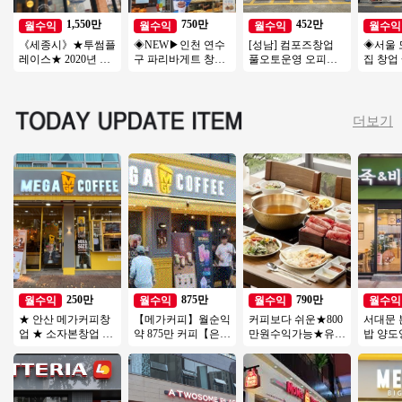
1,550만
750만
452만
월수익
월수익
월수익
월수익
《세종시》★투썸플
◈NEW▶인천 연수
[성남] 컴포즈창업
◈서울 
레이스★ 2020년 신
구 파리바게트 창업
풀오토운영 오피스
집 창업
형매장 월 6000 매출
◀ 평균매출 6,000만
학원밀집지역 초보
장◆ 요
특급 양도양수
↑／고수익/풀오토
창업/여성창업/소자
부창업/
본창업
익성창
더보기
250만
875만
790만
월수익
월수익
월수익
월수익
★ 안산 메가커피창
【메가커피】월순익
커피보다 쉬운★800
서대문
업 ★ 소자본창업 총
약 875만 커피【은평
만원수익가능★유명
밥 양도
투자금액 5천만원 매
구】역세권, 주거, 오
샤브샤브 체인점 양
용 권리
우저렴
피스, 복합상권
도★오토운영★고수
이즈 창업
익
인투잡