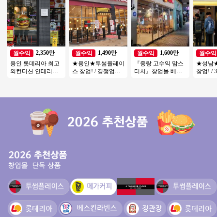
2,350만
1,490만
1,600만
월수익
월수익
월수익
월수익
용인 롯데리아 최고
★용인★투썸플레이
『중랑 고수익 맘스
★성남
의컨디션 인테리어
스 창업! / 경쟁업체
터치』창업몰 베스
창업! / 
최상 ◆ 특급 롯데리
입점 완! / 리뉴얼 완
트추천『초보창업
상 아파
아 양도양수 진행합
료! / 오토 운영
소자본창업 여성창
세대 /
니다
업 커피창업』