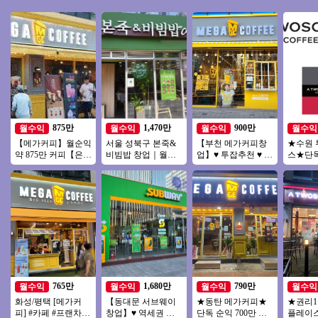
875만
1,470만
900만
월수익
월수익
월수익
월수익
【메가커피】월순익
서울 성북구 본죽&
【부천 메가커피창
★수원
약 875만 커피【은평
비빔밥 창업｜월매
업】♥ 투잡추천 ♥ 소
스★단
구】역세권, 주거, 오
출 3,600만원, 권리금
자본1인창업 ♥ 카페
2000
피스, 복합상권
1억5천 창업 분석
양도양수창업 ♥ 고
역세권
수익
풀오토
765만
1,680만
790만
월수익
월수익
월수익
월수익
화성/평택 [메가커
【동대문 서브웨이
★동탄 메가커피★
★권리
피] #카페 #프랜차이
창업】♥ 역세권 오
단독 순익 700만 외
플레이