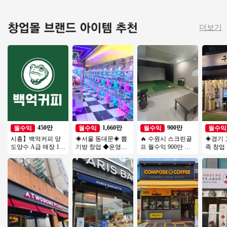
더보기
450만
1,660만
900만
월수익
월수익
월수익
월수익
시흥】백억커피 양
◈서울 동대문◈ 뽑
🔥 수원시 스크린골
◈경기 
도양수 A급 매장 1억
기방 창업 ◆운영쉬
프 월수익 900만 ▶
족 창업
창업 추천아이템
운매장◆ 주부창업/
비전＋ 6대 안정성○
장◆ 부
초보창업/은퇴창업/
환급성○
업창업
직장인투잡