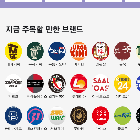
즈창업 #소자본창업
피스상권 수익1천만
부리모델링完 직접
요★특
#메가커피 #커피창
원이상 ♥ 초보추천 ♥
운영 추천 매장 소자
바로 
업
투잡
본창업
메가커피
우지커피
우동키노야
버거킹
정관장
본죽
컴포즈
투썸플레이스
엽기떡볶이
롯데리아
이삭토스트
이마트24
파리바게트
베스킨라빈스
서브웨이
푸라닭
다이소
골프존