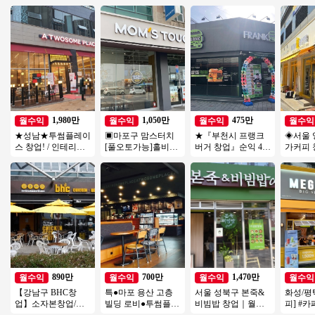
1,980만
1,050만
475만
월수익
월수익
월수익
월수익
★성남★투썸플레이
▣마포구 맘스터치
★『부천시 프랭크
◈서울 
스 창업! / 인테리어
[풀오토가능]홀비중
버거 창업』순익 475
가커피 
A급! / 고수익 매장! /
높음/수익성매장/꾸
만 오토창업아이템
익창업
간편 운영!
준한매출/역세권
투잡창업 부부창업
창업/초
추천★
창업
890만
700만
1,470만
월수익
월수익
월수익
월수익
【강남구 BHC창
특●마포 용산 고층
서울 성북구 본죽&
화성/평
업】소자본창업/고
빌딩 로비●투썸플레
비빔밥 창업｜월매
피] #