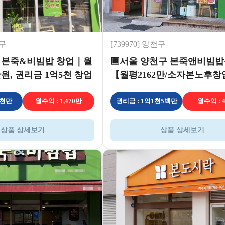
북구
[739970] 양천구
 본죽&비빔밥 창업｜월
▣서울 양천구 본죽앤비빔
만원, 권리금 1억5천 창업
【월평2162만/소자본노후
400만이상★
5천만
월수익 : 1,470만
권리금 : 1억1천5백만
월수익 : 
상품 상세보기
상품 상세보기