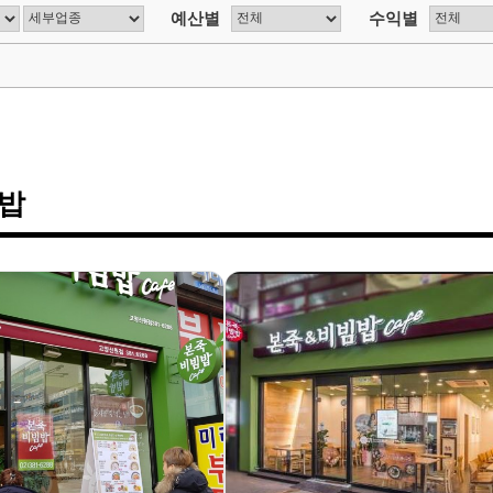
예산별
수익별
빔밥