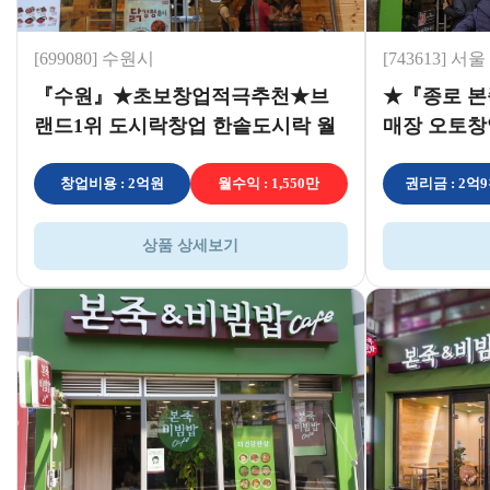
[699080] 수원시
[743613] 서울
『수원』★초보창업적극추천★브
★『종로 본
랜드1위 도시락창업 한솥도시락 월
매장 오토
수익1500만원 이상
천 순익190
창업비용 : 2억원
월수익 : 1,550만
권리금 : 2억
상품 상세보기