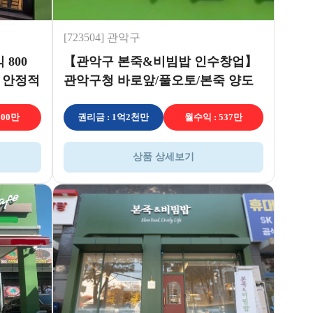
[723504] 관악구
800
【관악구 본죽&비빔밥 인수창업】
 안정적
관악구청 바로앞/풀오토/본죽 양도
양수/초보창업추천
800만
권리금 : 1억2천만
월수익 : 537만
상품 상세보기