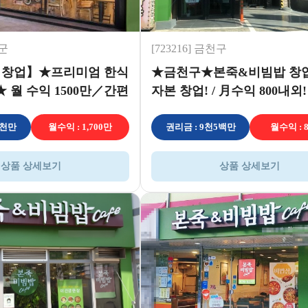
성군
[723216] 금천구
 창업】★프리미엄 한식
★금천구★본죽&비빔밥 창업!
 월 수익 1500만／간편
자본 창업! / 月수익 800내외!
창업
8천만
월수익 : 1,700만
권리금 : 9천5백만
월수익 : 
상품 상세보기
상품 상세보기