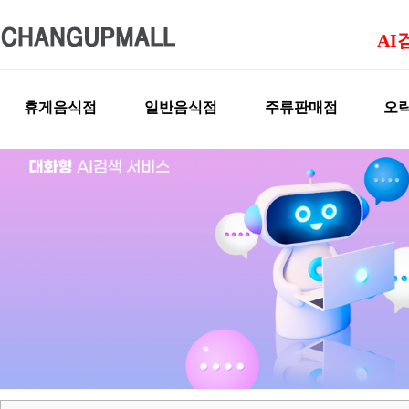
AI
휴게음식점
일반음식점
주류판매점
오락