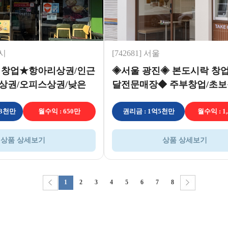
원시
[742681] 서울
 창업★항아리상권/인근
◈서울 광진◈ 본도시락 창업
상권/오피스상권/낮은
달전문매장◆ 주부창업/초보
퇴창업
억3천만
월수익 : 650만
권리금 : 1억5천만
월수익 : 1
상품 상세보기
상품 상세보기
1
2
3
4
5
6
7
8