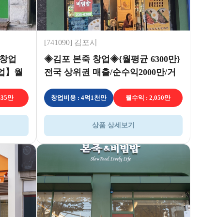
[741090] 김포시
밥창업
◈김포 본죽 창업◈{월평균 6300만}
창업】월
전국 상위권 매출/순수익2000만/거
의풀오토
435만
창업비용 : 4억1천만
월수익 : 2,050만
상품 상세보기