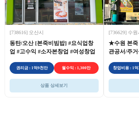
[738616] 오산시
[736629] 수
동탄/오산 [본죽비빔밥] #요식업창
★수원 본죽
업 #고수익 #소자본창업 #여성창업
관공서/주거
#창업문의
초기비용
권리금 : 1억9천만
월수익 : 1,300만
창업비용 : 1
상품 상세보기