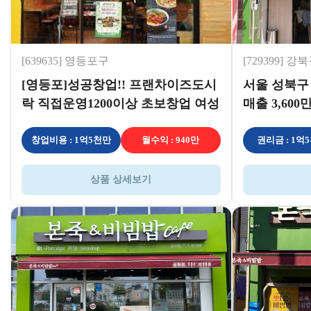
[639635] 영등포구
[729399] 강
[영등포]성공창업!! 프랜차이즈도시
서울 성북구
락 직접운영1200이상 초보창업 여성
매출 3,600
창업 추천
분석
창업비용 : 1억5천만
월수익 : 940만
권리금 : 1억
상품 상세보기