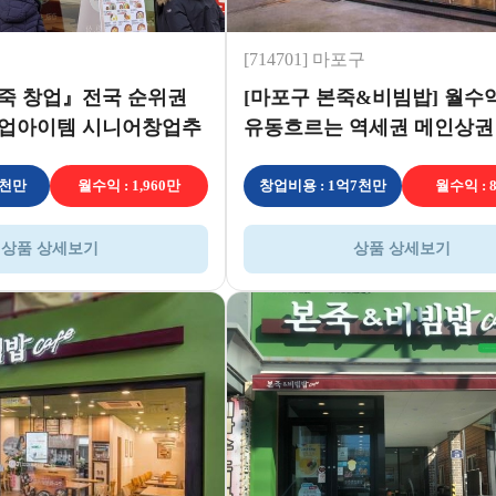
[714701] 마포구
죽 창업』전국 순위권
[마포구 본죽&비빔밥] 월수익 
창업아이템 시니어창업추
유동흐르는 역세권 메인상권
0만★
인 본죽!
9천만
월수익 : 1,960만
창업비용 : 1억7천만
월수익 : 
상품 상세보기
상품 상세보기