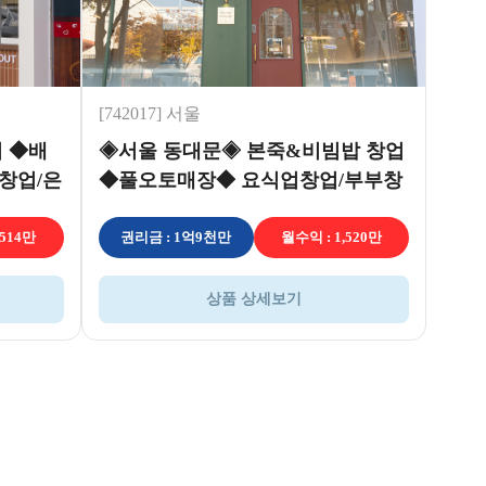
[742017] 서울
 ◆배
◈서울 동대문◈ 본죽&비빔밥 창업
창업/은
◆풀오토매장◆ 요식업창업/부부창
업/은퇴창업
,514만
권리금 : 1억9천만
월수익 : 1,520만
상품 상세보기