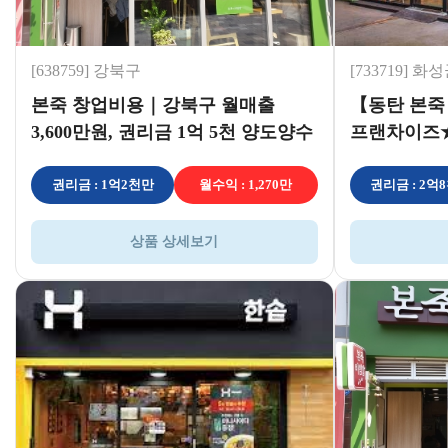
[638759] 강북구
[733719] 화
본죽 창업비용｜강북구 월매출
【동탄 본죽
3,600만원, 권리금 1억 5천 양도양수
프랜차이즈★
운영 가능
권리금 : 1억2천만
월수익 : 1,270만
권리금 : 2억
상품 상세보기