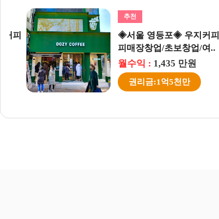
추천
추천
피
초보창업
◈서울 영등포◈ 우지커피 창
남양주/양평 [우동키노야
피매장창업/초보창업/여..
소자본창업#고수익..
월수익 :
월수익 :
1,435 만원
890 만원
권리금:1억5천만
권리금:6천9백만