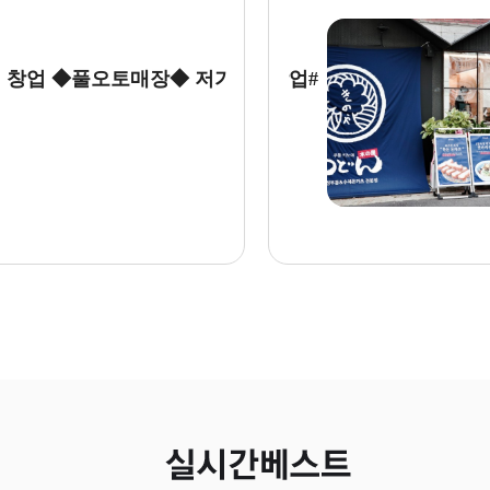
업 ◆풀오토매장◆ 저가커
창업]월수익1200만 #우동창업#