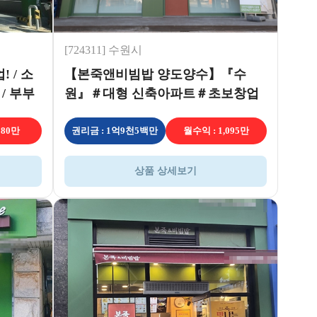
[724311] 수원시
 / 소
【본죽앤비빔밥 양도양수】『수
 / 부부
원』＃대형 신축아파트＃초보창업
＃간편운영＃가족운영 추천
880만
권리금 : 1억9천5백만
월수익 : 1,095만
상품 상세보기