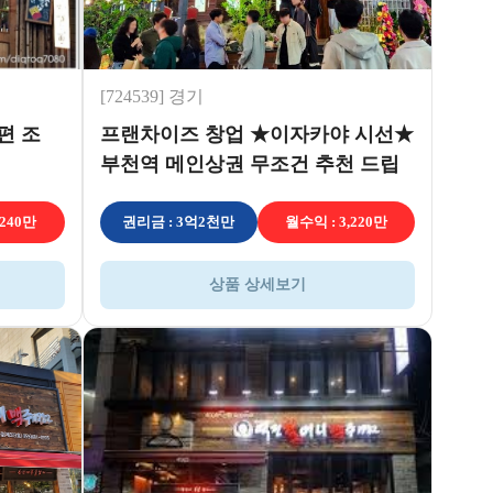
[724539] 경기
편 조
프랜차이즈 창업 ★이자카야 시선★
부천역 메인상권 무조건 추천 드립
니다
,240만
권리금 : 3억2천만
월수익 : 3,220만
상품 상세보기