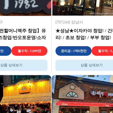
서구
[707244] 성남시
역전할머니맥주 창업】유
★성남★이자카야 창업! / 간
즈창업/반오토운영/소자
리! / 초보 창업! / 부부 창업!
업/초보창
천만
월수익 : 1,000만
권리금 : 1억6천만
월수익 : 1
상품 상세보기
상품 상세보기