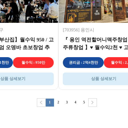
천구
[703956] 용인시
산집】월수익 950 / 고
『 용인 역전할머니맥주창업
엄 오뎅바 초보창업 추
주류창업 】♥ 월수익2천 ♥ 
업 ♥
억1천만
월수익 : 950만
권리금 : 2억4천만
월수익 : 2
상품 상세보기
상품 상세보기
1
2
3
4
5