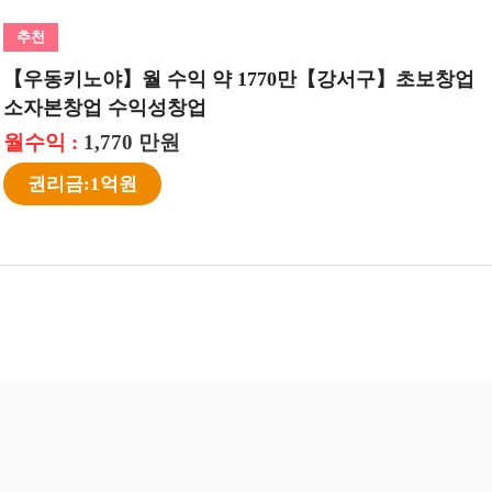
추천
추천
00만,월고
【강서구】초보창업
▶성남시 우지커피 창
▣경기 고양,
익 550만／상권최상.
이상]간편한운
월수익 :
월수익 :
557 만원
677
권리금:1억7천만
권리금:1억