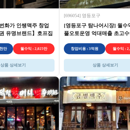
[696054] 영등포구
번화가 인쌩맥주 창업
[영등포구 탐나어시장] 월수익 
상권 유명브랜드】호프집
풀오토운영 억대매출 초고수
매장★
5천만
월수익 : 2,025만
창업비용 : 3억원
월수익 : 2
상품 상세보기
상품 상세보기