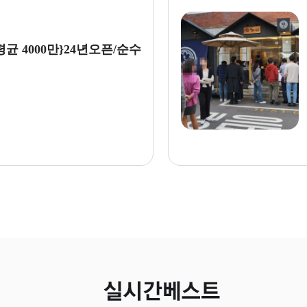
추천
추천
▣서울 마포,서대문 우지커피 창업[월평균3,0
【우동키노야】월 수익 약 1770만
정비200만선]메..
소자본창업 수익성창업
월수익 :
월수익 :
780 만원
1,770 만원
권리금:1억6천만
권리금:1억원