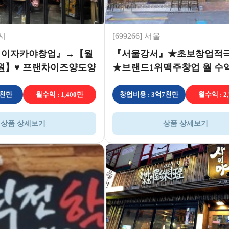
흥시
[699266] 서울
천 이자카야창업』→【월
『서울강서』★초보창업적
만원】♥ 프랜차이즈양도양
★브랜드1위맥주창업 월 수익
천♥
만원 이상
3천만
월수익 : 1,400만
창업비용 : 3억7천만
월수익 : 2
상품 상세보기
상품 상세보기