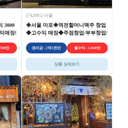
[742081] 서울
3000
◈서울 마포◈역전할머니맥주 창업
익매장!
◆고수익 매장◆주점창업/부부창업/
은퇴창업/맥주집창업
,700만
권리금 : 2억5천만
월수익 : 1,840만
상품 상세보기