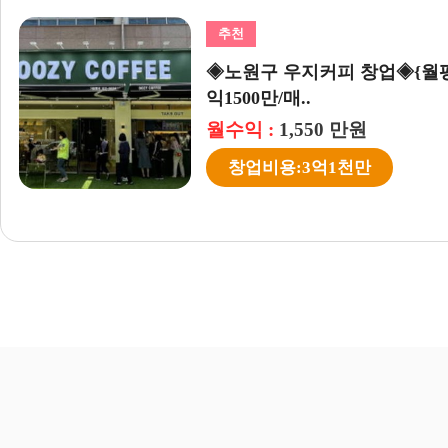
지커피 창업◈{월평균 4000만}24년오픈/순수
..
550 만원
3억1천만