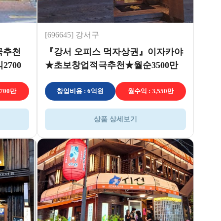
[696645] 강서구
극추천
『강서 오피스 먹자상권』이자카야
2700
★초보창업적극추천★월순3500만
원 이상
,700만
창업비용 : 6억원
월수익 : 3,550만
상품 상세보기