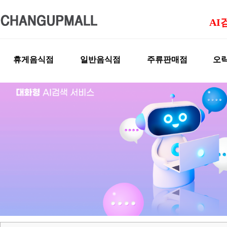
AI
휴게음식점
일반음식점
주류판매점
오락