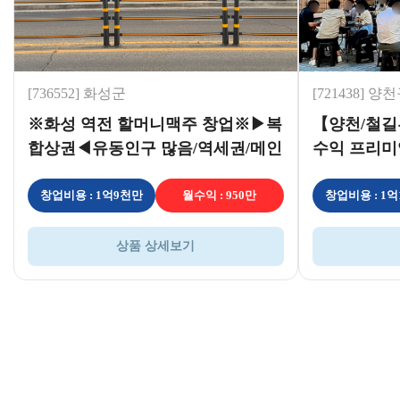
[736552] 화성군
[721438] 양
※화성 역전 할머니맥주 창업※▶복
【양천/철길부
합상권◀유동인구 많음/역세권/메인
수익 프리미
상권/여성창업
천
창업비용 : 1억9천만
월수익 : 950만
창업비용 : 1
상품 상세보기