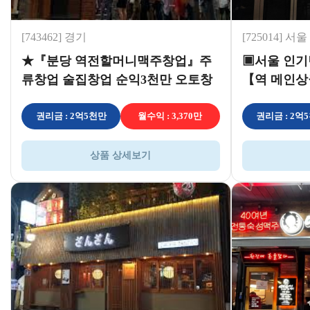
[743462] 경기
[725014] 서울
★『분당 역전할머니맥주창업』주
▣서울 인기
류창업 술집창업 순익3천만 오토창
【역 메인
업아이템 ★
창업고매출
권리금 : 2억5천만
월수익 : 3,370만
권리금 : 2억
상품 상세보기