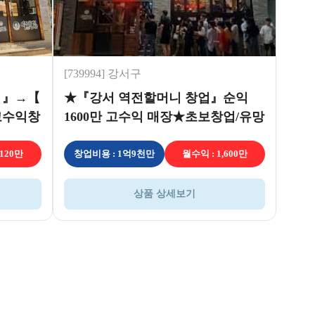
[739994] 강서구
 』→【
★『강서 역전할머니 창업』순익
고수익창
1600만 고수익 매장★초보창업/유망
창업 추천★
,120만
창업비용 : 1억9천만
월수익 : 1,600만
상품 상세보기