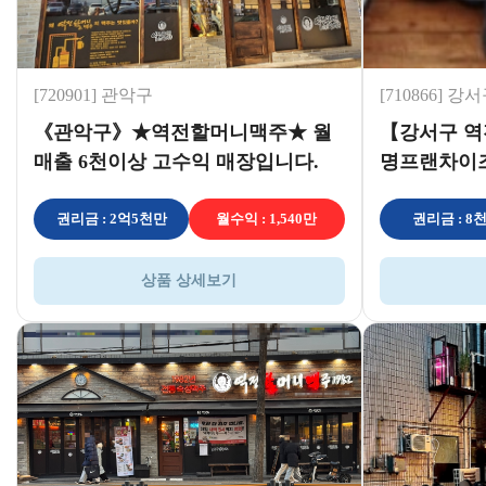
[720901] 관악구
[710866] 강
《관악구》★역전할머니맥주★ 월
【강서구 
매출 6천이상 고수익 매장입니다.
명프랜차이
본 고수익창
권리금 : 2억5천만
월수익 : 1,540만
권리금 : 8
상품 상세보기