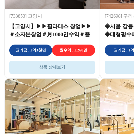
[733853] 고양시
[742698] 구
【고양시】▶▶필라테스 창업▶▶
◈서울 강동
＃소자본창업＃月1000만수익＃풀
◆대형평수
오토운영＃초보창업추천
업/부부창업
권리금 : 1억3천만
월수익 : 1,260만
권리금 : 1
상품 상세보기