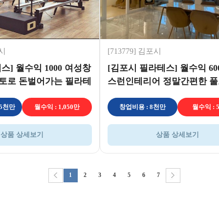
남시
[713779] 김포시
스] 월수익 1000 여성창
[김포시 필라테스] 월수익 60
토로 돈벌어가는 필라테
스런인테리어 정말간편한 
영 필라테스!
억5천만
월수익 : 1,050만
창업비용 : 8천만
월수익 : 
상품 상세보기
상품 상세보기
1
2
3
4
5
6
7