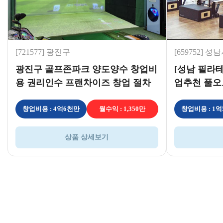
[721577] 광진구
[659752] 성
광진구 골프존파크 양도양수 창업비
[성남 필라테
용 권리인수 프랜차이즈 창업 절차
업추천 풀오
직장인투잡
스매장!
창업비용 : 4억6천만
월수익 : 1,350만
창업비용 : 1
상품 상세보기