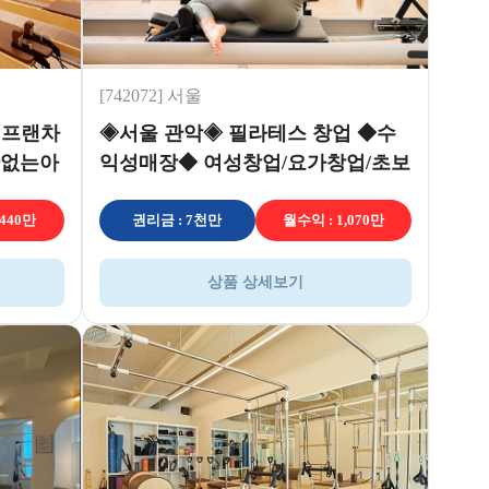
[742072] 서울
 프랜차
◈서울 관악◈ 필라테스 창업 ◆수
황없는아
익성매장◆ 여성창업/요가창업/초보
창업
,440만
권리금 : 7천만
월수익 : 1,070만
상품 상세보기