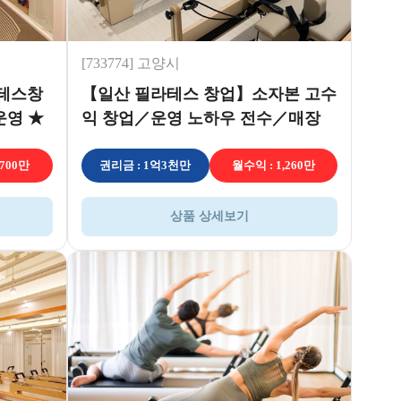
[733774] 고양시
라테스창
【일산 필라테스 창업】소자본 고수
운영 ★
익 창업／운영 노하우 전수／매장
양도양수
,700만
권리금 : 1억3천만
월수익 : 1,260만
상품 상세보기