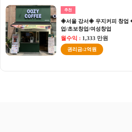
추천
추천
창
월매출 1
◈서울 중심◈ 우지커피 창업
남양주/양평 [우동키노야
가커피매장창업/초보창업..
소자본창업#고수익..
월수익 :
월수익 :
1,197 만원
890 만원
권리금:1억9천만
권리금:6천9백만