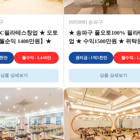
서구
[695908] 송파구
F/C필라테스창업 ★ 오토
★ 송파구 풀오토100% 필
월순익 1400만원】★
업 ★ 수익1500만원 ★ 위탁
여성창업
2천만
월수익 : 1,440만
권리금 : 1억5천만
월수익 : 1
상품 상세보기
상품 상세보기