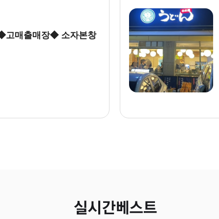
 ◆배달없는고수매장◆ 저
창업]월수익1200만 #우동창업#