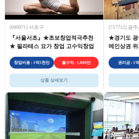
[699071] 서초구
[717712] 광
『서울서초』★초보창업적극추천
★경기도 광
★ 필라테스 요가 창업 고수익창업
메인상권 위
오토운영
운영중 초보
창업비용 : 1억5천만
월수익 : 1,000만
권리금 : 1
상품 상세보기