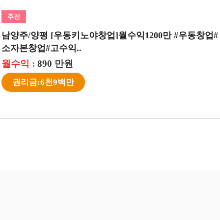
추천
【우동키노야】월 수익 약 1880만【강북구】초보창업
소자본창업 수익성창업
월수익 :
1,880 만원
권리금:1억원