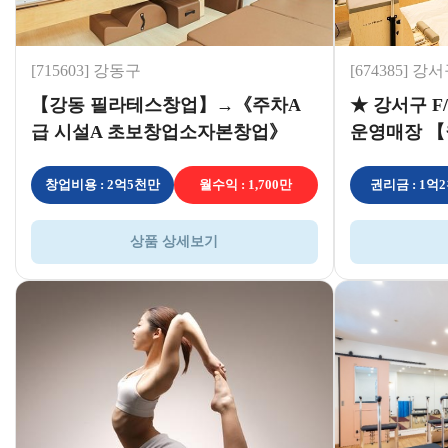
[715603] 강동구
[674385] 강
【강동 필라테스창업】→《주차A
★ 강서구 
급 시설A 초보창업소자본창업》
운영매장 【
창업비용 : 2억5천만
월수익 : 1,700만
권리금 : 1억
상품 상세보기