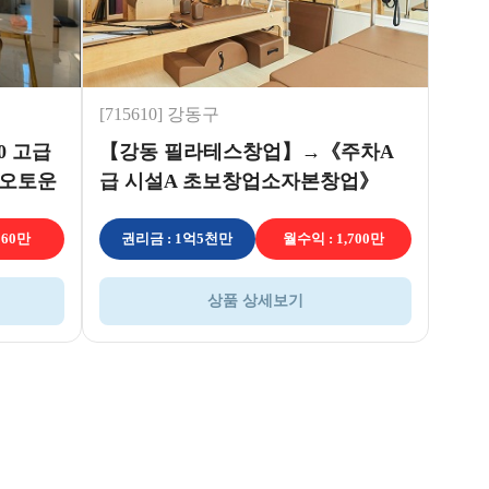
[715610] 강동구
0 고급
【강동 필라테스창업】→《주차A
풀오토운
급 시설A 초보창업소자본창업》
560만
권리금 : 1억5천만
월수익 : 1,700만
상품 상세보기