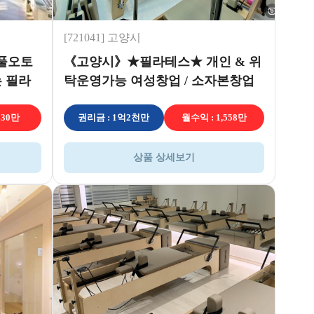
[721041] 고양시
 풀오토
《고양시》★필라테스★ 개인 & 위
 필라
탁운영가능 여성창업 / 소자본창업
추천
630만
권리금 : 1억2천만
월수익 : 1,558만
상품 상세보기