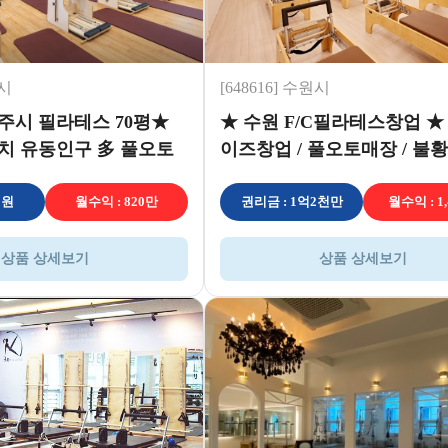
주시
[648616] 수원시
주시 필라테스 70평★
★ 수원 F/C필라테스창업 ★
치 유동인구 多 풀오토
이즈창업 / 풀오토매장 / 불
창업
이템
억원
월수익 : 820만
권리금 : 1억2천만
월수익 : 1
상품 상세보기
상품 상세보기