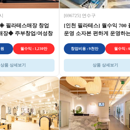
리시
[696725] 연수구
◈ 필라테스매장 창업
[인천 필라테스] 월수익 700
매장◆ 주부창업/여성창
운영 소자본 편하게 운영하는
테스!
억원
월수익 : 1,230만
창업비용 : 9천만
월수익 : 
상품 상세보기
상품 상세보기