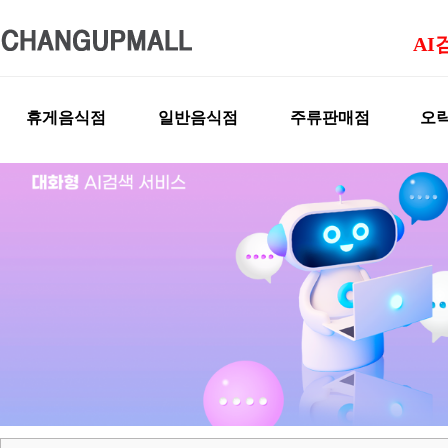
AI
휴게음식점
일반음식점
주류판매점
오락