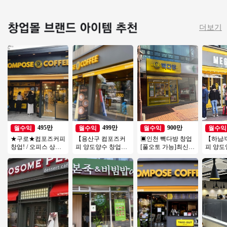
더보기
495만
499만
900만
월수익
월수익
월수익
월수익
★구로★컴포즈커피
【용산구 컴포즈커
▣인천 빽다방 창업
【하남/
창업! / 오피스 상권!
피 양도양수 창업】
[풀오토 가능]최신
피 양
/ 주 5.5일 운영! / 오
소자본창업/초보창
인테리어/고수익매
비용 저
토 운영!
업/여성창업/커피창
장/가성비매장/특급
초보창
업/카페창업
상권
업추천