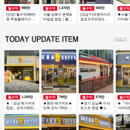
900만
1,470만
840만
월수익
월수익
월수익
월수익
[안양] 월수익900만
서울 성북구 본죽&
[강남구]프랜차이즈
◈서울 
원 투썸플레이스 오
비빔밥 창업｜월매
컴포즈커피양도 월
디카페 
피스 리뉴얼없는매
출 3,600만원, 권리금
매출3200/ 초보 / 여
쉬운매
장 초보여성 강추드
1억5천 창업 분석
성창업 / 소자본창업
업/초보
립니다
창업/여
더보기
1,260만
790만
870만
월수익
월수익
월수익
월수익
★『성남 메가커피
★동탄 메가커피★
◈경기 성남◈ 이삭
★『서대
창업』순익1260만
단독 순익 700만 외
토스트 창업 ◆소자
가커피
오피스 메인자리 주6
부리모델링完 직접
본매장◆ 여성창업/
1600
일 운영 여성창업
운영 추천 매장 소자
초보창업/부부창업/
천 시니
본창업
은퇴창업
창업★