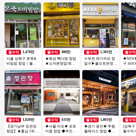
1,470만
400만
1,301만
월수익
월수익
월수익
월수익
서울 성북구 본죽&
★화성 빽다방 창업
※부천 메가커피 창
◈NEW
비빔밥 창업｜월매
★소자본창업/최신
업※▶풀오토운영◀
구 파리
출 3,600만원, 권리금
인테리어/메인상권/
초역세권/수익성매
◀ 평균매
1억5천 창업 분석
대단지아파트/초보
장/초보창업/여성창
↑／고수
창업
업/
1,820만
435만
1,803만
월수익
월수익
월수익
월수익
【경기남부 정관장
◈서울 마포◈ 포토
◈경기 용인◈ 투썸
[성북구
창업】★홍삼 1위 브
이즘 창업 ◆무인사
플레이스 창업 ◆리
월수익 