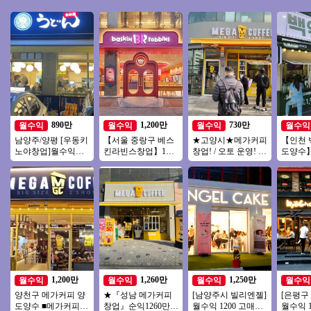
890만
1,200만
730만
월수익
월수익
월수익
월수익
남양주/양평 [우동키
【서울 중랑구 베스
★고양시★메가커피
【인천 
노야창업]월수익
킨라빈스창업】1번
창업! / 오토 운영! /
도양수】
1200만 #우동창업#
출구 30m앞 위치 / 역
주 5일 짧은 운영시
자본 창
소자본창업#고수익
세권 / 고수익창업
간 인건비 절감
문점창
창업#투잡
1,200만
1,260만
1,250만
월수익
월수익
월수익
월수익
양천구 메가커피 양
★『성남 메가커피
[남양주시 빌리엔젤]
[은평구
도양수 ■메가커피■
창업』순익1260만
월수익 1200 고매출/
월수익 1