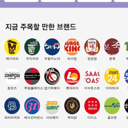
＃목동 강력추천＃
오피스 메인자리 주6
고수익나오는 디저
고수익 
대단지아파트＃반오
일 운영 여성창업
트카페 빌리엔젤!
드 교촌
토 투잡 추천
메가커피
우지커피
우동키노야
버거킹
정관장
본죽
컴포즈
투썸플레이스
엽기떡볶이
롯데리아
이삭토스트
이마트24
파리바게트
베스킨라빈스
서브웨이
푸라닭
다이소
골프존