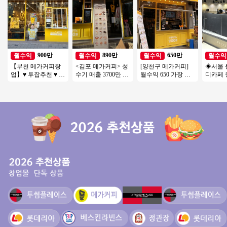
900만
890만
650만
월수익
월수익
월수익
월수익
【부천 메가커피창
<김포 메가커피> 성
[양천구 메가커피]
◈서울 
업】♥ 투잡추천 ♥ 소
수기 매출 3700만 신
월수익 650 가장 핫
디카페 
자본1인창업 ♥ 카페
규창업 비용으로 인
한 커피브랜드 메가
쉬운매
양도양수창업 ♥ 고
수하세요
커피!
업/초보
수익
창업/여