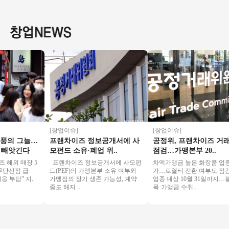
랜드★ 은퇴 노후 시
진관매장◆주부창
뉴얼없는매장◆ 소
업/소자
니어 추천 창업아이
업/초보창업/직장인
자본창업/초보창업/
는 안정
템
창업/여성창업
수익성창업
피!
[창업이슈]
[창업이슈]
의 그늘…
프랜차이즈 정보공개서에 사
공정위, 프랜차이즈 거래관
빼앗긴다
모펀드 소유·폐업 위..
점검…가맹본부 20..
외 매장 5
프랜차이즈 정보공개서에 사모펀
차액가맹금 높은 화장품 업종 추
단선점 급
드(PEF)의 가맹본부 소유 여부와
가…로열티 전환 여부도 점검 2
담” 지..
가맹점의 장기 생존 가능성, 계약
업종 대상 10월 31일까지…필수
중도 해지 ..
목·가맹금 수취..