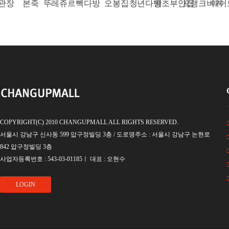
관장
본죽
뚜레쥬르
빽다방
오봉집
청년다방
원조부안집
프랭크버거
매머
COPYRIGHT(C) 2010 CHANGUPMALL ALL RIGHTS RESERVED.
서울시 강남구 신사동 599 압구정빌딩 3층 / 도로명주소 : 서울시 강남구 논현로
842 압구정빌딩 3층
사업자등록번호 : 543-03-01185ㅣ 대표 : 오현수
LOGIN