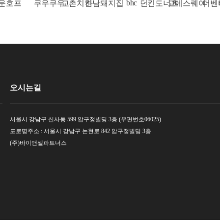
bhc
운호프
쿠우쿠우
교촌치킨
하남돼지집
던킨도너츠
고메스퀘어
더벤
오시는길
서울시 강남구 신사동 599 압구정빌딩 3층 (우편번호06025)
도로명주소 : 서울시 강남구 논현로 842 압구정빌딩 3층
(주)바이앤셀파트너스