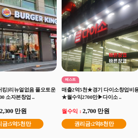
베스트
버거킹]리뉴얼없음 풀오토운
매출2억5천★경기 다이소창업비
0 소자본창업 ..
★월수익2700만▶다이소 ..
2,300 만원
2,700 만원
월수익 :
리금:5억5천만
권리금:2억8천만