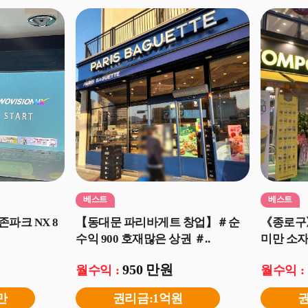
베스트
베스트
존파크 NX 8
【동대문 파리바게트 창업】＃순
《종로구
수익 900 호재많은 상권 ＃..
미만 소자본
950 만원
월수익 :
월수익 :
만
권리금:1억원
권