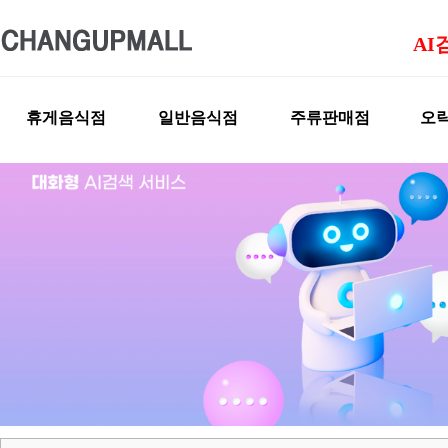
AI
휴게음식점
일반음식점
주류판매점
오락