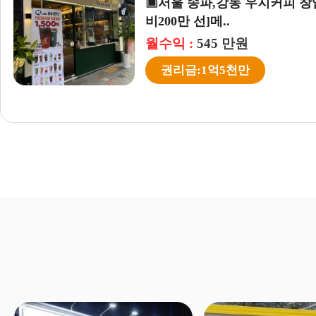
▣시흥,안산,안양 우지커피창업【
차 신규】초보창업..
월수익 :
635 만원
권리금:1억3천5백만