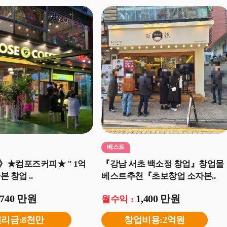
베스트
》★컴포즈커피★ " 1억
『강남 서초 백소정 창업』창업몰
 창업 ..
베스트추천『초보창업 소자본..
740 만원
1,400 만원
월수익 :
리금:8천만
창업비용:2억원