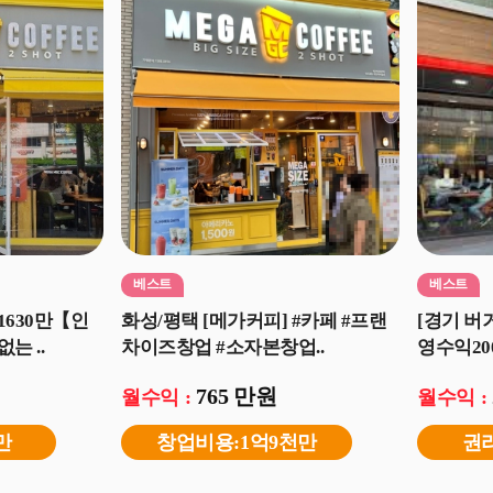
베스트
베스트
1630만【인
화성/평택 [메가커피] #카페 #프랜
[경기 
는 ..
차이즈창업 #소자본창업..
영수익200
765 만원
월수익 :
월수익 :
만
창업비용:1억9천만
권