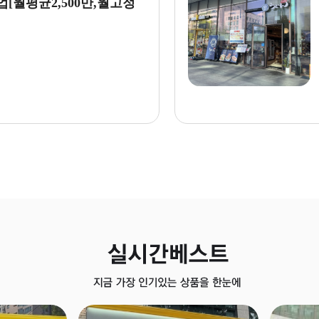
최근 매출2,914만,2년
◈노원
익1500
월수익
창업