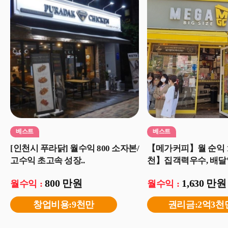
베스트
베스트
[인천시 푸라닭] 월수익 800 소자본/
【메가커피】월 순익 
고수익 초고속 성장..
천】집객력우수, 배달없
800 만원
1,630 만원
월수익 :
월수익 :
창업비용:9천만
권리금:2억3천