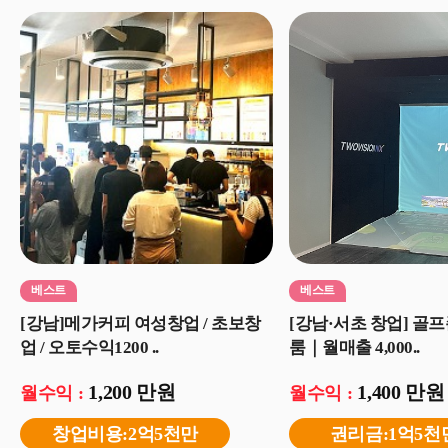
베스트
베스트
[강남]메가커피 여성창업 / 초보창
[강남·서초 창업] 골프
업 / 오토수익1200 ..
룸｜월매출 4,000..
1,200 만원
1,400 만원
월수익 :
월수익 :
창업비용:2억5천만
권리금:1억5천