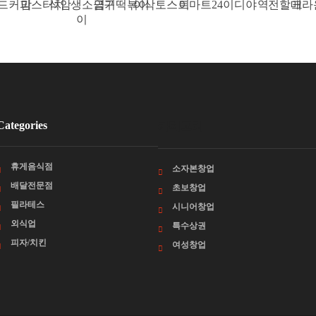
드커피
맘스터치
석암생소금구
엽기떡볶이
이삭토스트
이마트24
이디야
역전할매
크라
이
Categories
카테고리
휴게음식점
소자본창업
배달전문점
초보창업
필라테스
시니어창업
외식업
특수상권
피자/치킨
여성창업