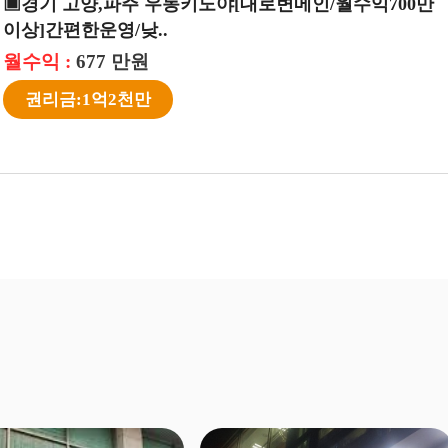
구 우지커피 창업◈{월평균 4000만}24년오픈/순수
【우동키노야】월 수익 약 1580만【강남구】초보창업
만/매..
소자본창업 수익성창업
 :
월수익 :
1,550 만원
1,580 만원
비용:3억1천만
권리금:1억원