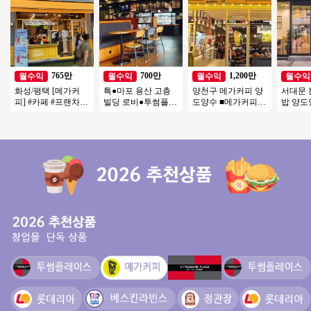
765만
700만
1,200만
월수익
월수익
월수익
월수익
화성/평택 [메가커
특●마포 용산 고층
양천구 메가커피 양
서대문
피] #카페 #프랜차이
빌딩 로비●투썸플레
도양수 ■메가커피■
밥 양도
즈창업 #소자본창업
이스 양도●주5일만
＃목동 강력추천＃
용 권리
#메가커피 #커피창
영업●주인없이 운영
대단지아파트＃반오
이즈 창업
업
중●
토 투잡 추천
인투잡