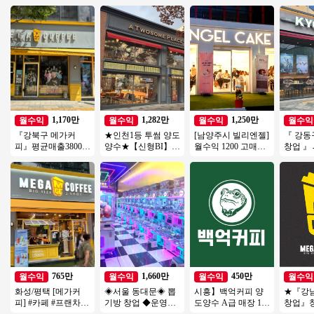
1,170만
1,282만
1,250만
월수익
월수익
월수익
월수익
『강북구 메가커
★인천1등 투썸 양도
[남양주시 빌리엔젤]
『 강동
피』평균매출3800만
양수★【신형BI】배
월수익 1200 고매출/
창업 』
★ 순익1100만 고수
달X 매출 5400만/투
고수익나오는 디저
천만 이
익/초보/여성창업★
썸 양도양수 창업
트카페 빌리엔젤!
음 ♥ 역
765만
1,660만
450만
월수익
월수익
월수익
월수익
화성/평택 [메가커
◈서울 동대문◈ 뽑
시흥】백억커피 양
★『강
피] #카페 #프랜차이
기방 창업 ◆운영쉬
도양수 A급 매장 1억
창업』