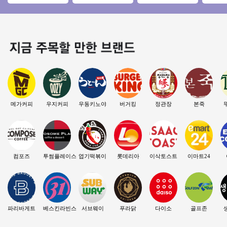
인상권에 1등브랜드
★ 순익1100만 고수
초역세권/수익성매
뉴얼없
고매출 메가커피!
익/초보/여성창업★
장/초보창업/여성창
자본창업
업/
수익성
메가커피
우지커피
우동키노야
버거킹
정관장
본죽
컴포즈
투썸플레이스
엽기떡볶이
롯데리아
이삭토스트
이마트24
파리바게트
베스킨라빈스
서브웨이
푸라닭
다이소
골프존