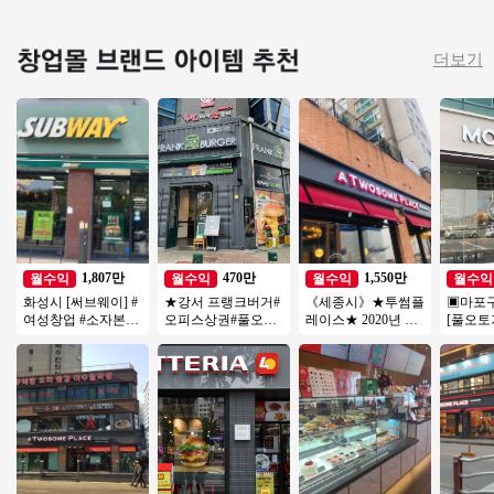
더보기
1,807만
470만
1,550만
월수익
월수익
월수익
월수익
화성시 [써브웨이] #
★강서 프랭크버거#
《세종시》★투썸플
▣마포
여성창업 #소자본창
오피스상권#풀오토
레이스★ 2020년 신
[풀오토
업 #고수익 #초보창
월 순익 500만원#소
형매장 월 6000 매출
높음/수
업 #쉬운운영
자본#초보#여성 창
특급 양도양수
준한매
업