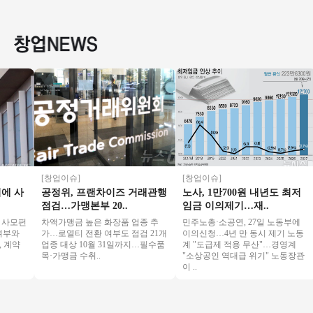
즈창업 #소자본창업
운매장◆ 주부창업/
창업 추천아이템
렴한 오
#메가커피 #커피창
초보창업/은퇴창업/
장★초보
업
직장인투잡
본 추천
[창업이슈]
[창업이슈]
 사
공정위, 프랜차이즈 거래관행
노사, 1만700원 내년도 최저
점검…가맹본부 20..
임금 이의제기…재..
모펀
차액가맹금 높은 화장품 업종 추
민주노총·소공연, 27일 노동부에
와
가…로열티 전환 여부도 점검 21개
이의신청…4년 만 동시 제기 노동
계약
업종 대상 10월 31일까지…필수품
계 "도급제 적용 무산"…경영계
목·가맹금 수취..
"소상공인 역대급 위기" 노동장관
이 ..