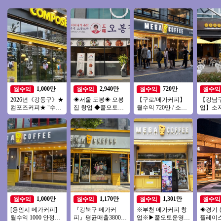
1,000만
2,940만
720만
월수익
월수익
월수익
월수익
2026년《강동구》★
◈서울 도봉◈ 오봉
【구로/메가커피】
【강남구
컴포즈커피★ "수익
집 창업 ◆풀오토매
월수익 720만 / 소자
업】소
좋습니다" 소자본 고
장◆ 요식업창업/부
본창업 / 시니어창업
수익창
수익 창업몰
부창업/은퇴창업/수
/ 초보창업
차이즈
익성창업
천
1,000만
1,170만
1,301만
월수익
월수익
월수익
월수익
[용인시 메가커피]
『강북구 메가커
※부천 메가커피 창
◈경기 
월수익 1000 안정적
피』평균매출3800만
업※▶풀오토운영◀
플레이스