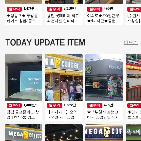
1,470만
2,350만
490만
월수익
월수익
월수익
월수익
★성동구★ 투썸플
용인 롯데리아 최고
여의도★주5일근무
[수원시
레이스 창업/ 풀오토
의컨디션 인테리어
★4시퇴근★증권가
스창업]
매장! 인테리어 A급
최상 ◆ 특급 롯데리
유명커피★직장인보
리 19년
매장
아 양도양수 진행합
다 근무시간 적음
년 매출 
니다
더보기
1,400만
1,285만
475만
월수익
월수익
월수익
월수익
강남 골프존파크 창
【메가커피】순익
★『부천시 프랭크
◈경기 
업｜NX 8룸 양도양
1285만 커피창업
버거 창업』순익 475
토스트 
수, 월매출 4,000만
【송파구】대단지
만 오토창업아이템
본매장◆
권리금 1억 5천
아파트 항아리상권
투잡창업 부부창업
초보창업
입지최고
추천★
은퇴창