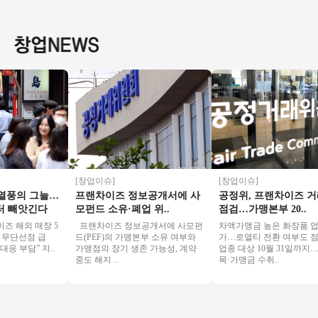
인테리어/고수익매
고수익 치킨 1등브랜
수 수익800 좋은기회
운매장◆
장/가성비매장/특급
드 교촌치킨!
연락주세요
초보창업
상권
직장인
[창업이슈]
[창업이슈]
풍의 그늘…
프랜차이즈 정보공개서에 사
공정위, 프랜차이즈 거래
빼앗긴다
모펀드 소유·폐업 위..
점검…가맹본부 20..
해외 매장 5
프랜차이즈 정보공개서에 사모펀
차액가맹금 높은 화장품 업종 
무단선점 급
드(PEF)의 가맹본부 소유 여부와
가…로열티 전환 여부도 점검 
부담” 지..
가맹점의 장기 생존 가능성, 계약
업종 대상 10월 31일까지…필
중도 해지 ..
목·가맹금 수취..