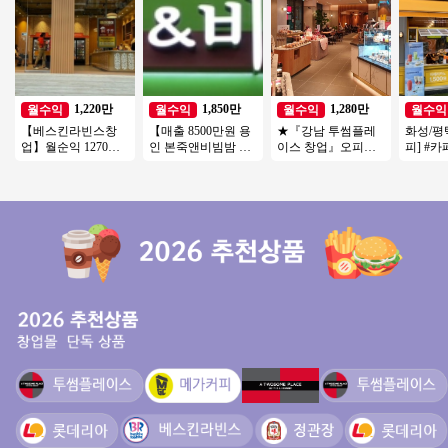
1,220만
1,850만
1,280만
월수익
월수익
월수익
월수익
【베스킨라빈스창
【매출 8500만원 용
★『강남 투썸플레
화성/평
업】월순익 1270만
인 본죽앤비빔밤 창
이스 창업』오피스
피] #
【서대문구】역세
업】양도양수/풀오
메인 상권 순익1280
즈창업 
권, 복합상권, 리뉴얼
토운영/고수익창업/
만 투잡창업 오토창
#메가커
없음
초보창업
업★
업