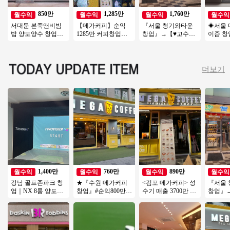
850만
1,285만
1,760만
월수익
월수익
월수익
월수익
서대문 본죽앤비빔
【메가커피】순익
『서울 청기와타운
◈서울 
밥 양도양수 창업비
1285만 커피창업
창업』→【♥고수익/
이즘 창
용 권리인수 프랜차
【송파구】대단지
핫한브랜드♥】 ♥ 양
진관매
이즈 창업 절차 직장
아파트 항아리상권
도양수 ♥ 특급조건
업/초보
인투잡
입지최고
입니다 ♥
창업/여
더보기
1,400만
760만
890만
월수익
월수익
월수익
월수익
강남 골프존파크 창
★『수원 메가커피
<김포 메가커피> 성
『서울
업｜NX 8룸 양도양
창업』#순익800만#
수기 매출 3700만 신
창업』→
수, 월매출 4,000만
창업비용저렴#리모
규창업 비용으로 인
핫한브랜
권리금 1억 5천
델링완#소자본창업#
수하세요
도양수 
여성창업★
입니다 