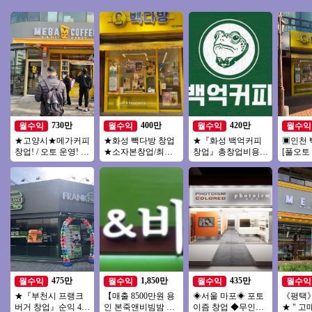
730만
400만
420만
월수익
월수익
월수익
월수익
★고양시★메가커피
★화성 빽다방 창업
★『화성 백억커피
▣인천 
창업! / 오토 운영! /
★소자본창업/최신
창업』총창업비용 1
[풀오토
주 5일 짧은 운영시
인테리어/메인상권/
억 미만 3500만 매출
인테리
간 인건비 절감
대단지아파트/초보
소자본 창업 강력추
장/가성
창업
천★
상권
475만
1,850만
435만
월수익
월수익
월수익
월수익
★『부천시 프랭크
【매출 8500만원 용
◈서울 마포◈ 포토
《평택
버거 창업』순익 475
인 본죽앤비빔밤 창
이즘 창업 ◆무인사
★ " 