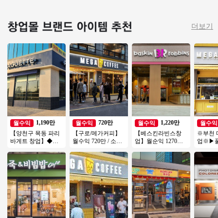
더보기
1,190만
720만
1,220만
월수익
월수익
월수익
월수익
【양천구 목동 파리
【구로/메가커피】
【베스킨라빈스창
※부천 
바게트 창업】◆메
월수익 720만 / 소자
업】월순익 1270만
업※▶
인상권 양도양수◆
본창업 / 시니어창업
【서대문구】역세
초역세
유동인구多 초보창
/ 초보창업
권, 복합상권, 리뉴얼
장/초보
업 가능
없음
업/