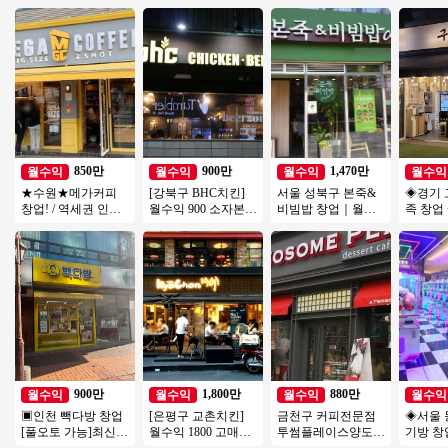
850만
900만
1,470만
월수익
월수익
월수익
월수익
★수원★메가커피
[강북구 BHC치킨]
서울 성북구 본죽&
◈경기 
창업! / 역세권 인근
월수익 900 소자본/
비빔밥 창업｜월매
족 창업
대로변 위치! / 꾸준
고수익 수익구조 정
출 3,600만원, 권리금
장◆ 부
한 유동이 흐르는위
말좋은 BHC매장!
1억5천 창업 분석
업창업
치
900만
1,800만
880만
월수익
월수익
월수익
월수익
▣인천 빽다방 창업
[은평구 교촌치킨]
금천구 커피전문점
◈서울 
[풀오토 가능]최신
월수익 1800 고매출/
투썸플레이스양도양
기방 창