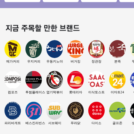
만 오토창업아이템
업】양도양수/풀오
진관매장◆주부창
좋은 매장
투잡창업 부부창업
토운영/고수익창업/
업/초보창업/직장인
추천★
초보창업
창업/여성창업
메가커피
우지커피
우동키노야
버거킹
정관장
본죽
컴포즈
투썸플레이스
엽기떡볶이
롯데리아
이삭토스트
이마트24
파리바게트
베스킨라빈스
서브웨이
푸라닭
다이소
골프존