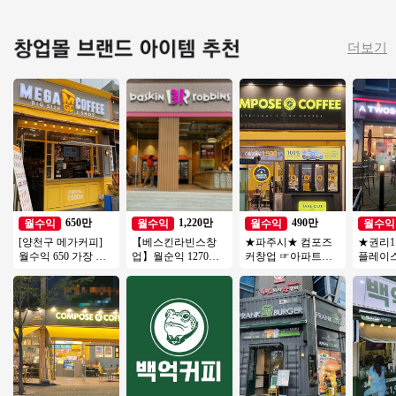
더보기
650만
1,220만
490만
월수익
월수익
월수익
월수익
[양천구 메가커피]
【베스킨라빈스창
★파주시★ 컴포즈
★권리
월수익 650 가장 핫
업】월순익 1270만
커창업 ☞아파트대
플레이
한 커피브랜드 메가
【서대문구】역세
단지 초입 유동인구
요★특
커피!
권, 복합상권, 리뉴얼
많은 상권 월순익
바로 
없음
600만