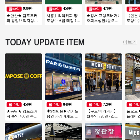
930만
450만
470만
월수익
월수익
월수익
월수익
★안산★ 컴포즈커
시흥】백억커피 양
★강서 프랭크버거#
【인천 
피 창업! / 먹자상권
도양수 A급 매장 1억
오피스상권#풀오토
도양수】
초입부! / 낮은 배달
창업 추천아이템
월 순익 500만원#소
자본 창
비중! / 고수익창업
자본#초보#여성 창
문점창
업
더보기
450만
840만
720만
월수익
월수익
월수익
월수익
★동탄★ 컴포즈커
◈9천만원▶경기도
【구로/메가커피】
풀오토 
피 순익 450만 복합
용인 파리바게트 창
월수익 720만 / 소자
플레이스
상권 경쟁업체多 초
업◀ 평균매출 5,500
본창업 / 시니어창업
＃배달
보창업/여성창업/소
만↑고수익/풀오토
/ 초보창업
거리＃
자본창업
추천