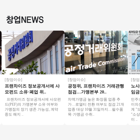
초역세권/수익성매
상 아파트단지 배후
형매장 월 6000 매출
권리인
장/초보창업/여성창
세대 / 낮은 투자금액
특급 양도양수
즈 창업 절
업/
투잡
[창업이슈]
[창업이슈]
[창업이슈
프랜차이즈 정보공개서에 사
공정위, 프랜차이즈 거래관행
노사, 
모펀드 소유·폐업 위..
점검…가맹본부 20..
임금 이
프랜차이즈 정보공개서에 사모펀
차액가맹금 높은 화장품 업종 추
민주노총·
드(PEF)의 가맹본부 소유 여부와
가…로열티 전환 여부도 점검 21개
이의신청…
가맹점의 장기 생존 가능성, 계약
업종 대상 10월 31일까지…필수품
계 "도급
중도 해지 ..
목·가맹금 수취..
"소상공
이 ..