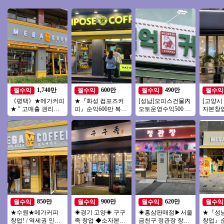
1,740만
600만
490만
월수익
월수익
월수익
월수익
《평택》★메가커피
★『화성 컴포즈커
[성남]오피스건물內
[고양시
★ " 고매출 권리금
피』순익600만 복합
오토운영수익500 백
자본창
좋은 매장 " 특급
상권★27년호재 소
억커피 초보창업 여
전국 초
자본창업 여성창업
성창업 추천드립니
투잡추천
다
850만
900만
620만
월수익
월수익
월수익
월수익
★수원★메가커피
◈경기 고양◈ 구구
◈홍삼판매점▶서울
★『성
창업! / 역세권 인근
족 창업 ◆소자본매
금천구 정관장 창업
창업』순