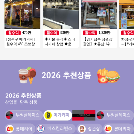
475만
930만
1,820만
월수익
월수익
월수익
월수익
[성북구 메가커피]
◈서울 동작◈ 스터
【경기남부 정관장
화성/평
월수익 450 초보창
디카페 창업 ◆운영
창업】★홍삼 1위 브
피] #
업/소자본 추천드리
쉬운매장◆주부창
랜드★ 은퇴 노후 시
즈창업 
는 안정적인 메가커
업/초보창업/직장인
니어 추천 창업아이
#메가커
피!
창업/여성창업
템
업