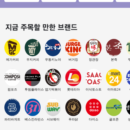
대로변 위치! / 꾸준
장◆ 부부창업/요식
◀ 연매출3억5천↑안
오피스 
한 유동이 흐르는위
업창업/은퇴창업
정성/낮은월비용
일 운영
치
메가커피
우지커피
우동키노야
버거킹
정관장
본죽
컴포즈
투썸플레이스
엽기떡볶이
롯데리아
이삭토스트
이마트24
파리바게트
베스킨라빈스
서브웨이
푸라닭
다이소
골프존