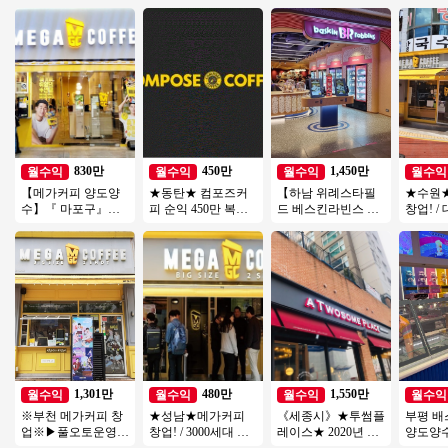
830만
450만
1,450만
월수익
월수익
월수익
월수익
【메가커피 양도양
★동탄★ 컴포즈커
【하남 위례스타필
★수원
수】『 마포구』＃
피 순익 450만 복합
드 베스킨라빈스 양
창업! /
유명상권 초입＃배
상권 경쟁업체多 초
도양수】♥ 소자본창
트단지 앞
달X＃메가 인수비용
보창업/여성창업/소
업 ♥ 초보추천 ♥
쟁업체 
저렴
자본창업
1,301만
480만
1,550만
월수익
월수익
월수익
월수익
※부천 메가커피 창
★성남★메가커피
《세종시》★투썸플
부평 
업※▶풀오토운영◀
창업! / 3000세대 이
레이스★ 2020년 신
양도양