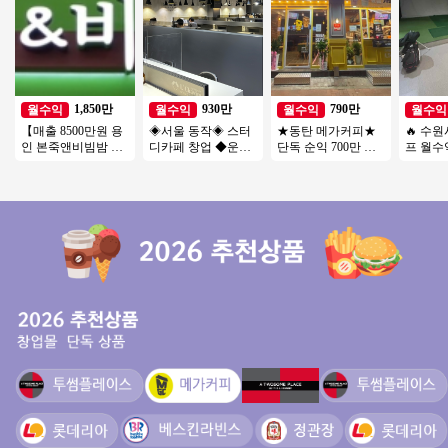
1,850만
930만
790만
월수익
월수익
월수익
월수익
【매출 8500만원 용
◈서울 동작◈ 스터
★동탄 메가커피★
🔥 수
인 본죽앤비빔밤 창
디카페 창업 ◆운영
단독 순익 700만 외
프 월수익
업】양도양수/풀오
쉬운매장◆주부창
부리모델링完 직접
비전＋ 
토운영/고수익창업/
업/초보창업/직장인
운영 추천 매장 소자
환급성○
초보창업
창업/여성창업
본창업