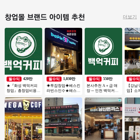
더보기
420만
1,030만
550만
월수익
월수익
월수익
월수익
★『화성 백억커피
◈투잡창업◈베스킨
본사추천 A＋급 매
【강남구
창업』총창업비용 1
라빈스인수★배스킨
장 ─ 인천 백억커피
업】소
억 미만 3500만 매출
라빈스 양도 ★다 돌
양도양수 권리인수
수익창
소자본 창업 강력추
아보고 오세요★초
차이즈
천★
보창업
천