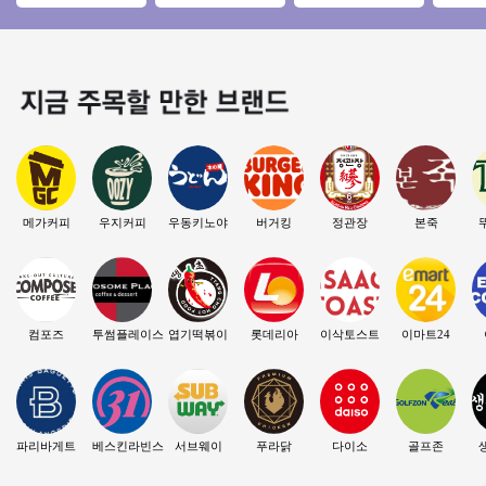
창업 추천아이템
한 커피브랜드 메가
트추천『초보창업
업◀ 평균
커피!
소자본창업 여성창
만↑고수
업 커피창업』
메가커피
우지커피
우동키노야
버거킹
정관장
본죽
컴포즈
투썸플레이스
엽기떡볶이
롯데리아
이삭토스트
이마트24
파리바게트
베스킨라빈스
서브웨이
푸라닭
다이소
골프존