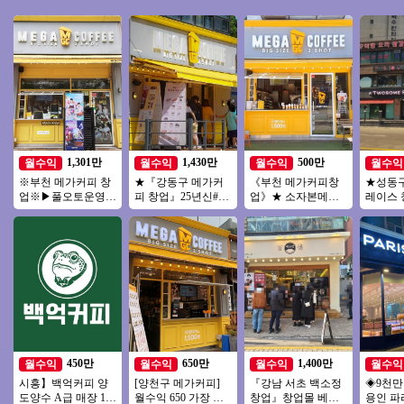
1,301만
1,430만
500만
월수익
월수익
월수익
월수익
※부천 메가커피 창
★『강동구 메가커
《부천 메가커피창
★성동
업※▶풀오토운영◀
피 창업』25년신#단
업》★ 소자본메가
레이스 
초역세권/수익성매
독# 순익 1천만이상
커피 ★ 투잡 ★ 인기
매장! 인
장/초보창업/여성창
27년호재매장 창업
많은 메가커피창업
매장
업/
추천
★
450만
650만
1,400만
월수익
월수익
월수익
월수익
시흥】백억커피 양
[양천구 메가커피]
『강남 서초 백소정
◈9천
도양수 A급 매장 1억
월수익 650 가장 핫
창업』창업몰 베스
용인 파