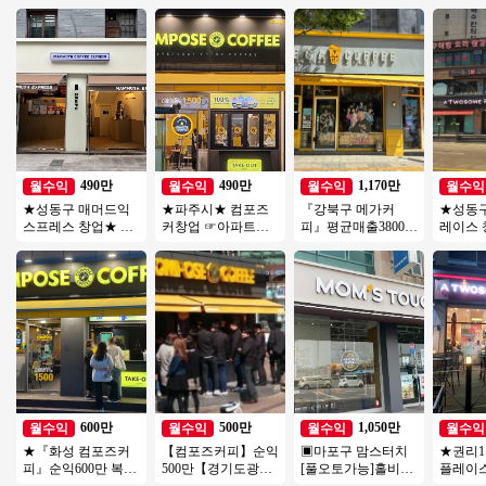
490만
490만
1,170만
월수익
월수익
월수익
월수익
★성동구 매머드익
★파주시★ 컴포즈
『강북구 메가커
★성동
스프레스 창업★ 성
커창업 ☞아파트대
피』평균매출3800만
레이스 
수기＊비수기 매출
단지 초입 유동인구
★ 순익1100만 고수
매장! 인
차이 없이 꾸준한 매
많은 상권 월순익
익/초보/여성창업★
매장
장
600만
600만
500만
1,050만
월수익
월수익
월수익
월수익
★『화성 컴포즈커
【컴포즈커피】순익
▣마포구 맘스터치
★권리
피』순익600만 복합
500만【경기도광
[풀오토가능]홀비중
플레이