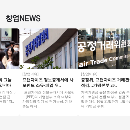
상권★27년호재 소
주】소자본 커피창
높음/수익성매장/꾸
요★특
자본창업 여성창업
업 오토운영중, 입지
준한매출/역세권
바로 
투잡추천
우수!
[창업이슈]
[창업이슈]
그늘…
프랜차이즈 정보공개서에 사
공정위, 프랜차이즈 거래관행
긴다
모펀드 소유·폐업 위..
점검…가맹본부 20..
매장 5
프랜차이즈 정보공개서에 사모펀
차액가맹금 높은 화장품 업종 추
 급
드(PEF)의 가맹본부 소유 여부와
가…로열티 전환 여부도 점검 21개
 지..
가맹점의 장기 생존 가능성, 계약
업종 대상 10월 31일까지…필수품
중도 해지 ..
목·가맹금 수취..