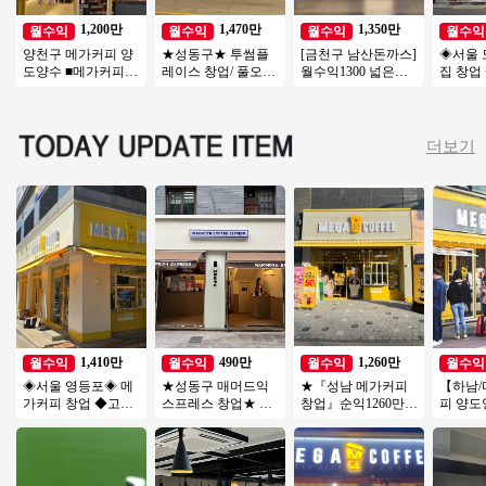
1,200만
1,470만
1,350만
월수익
월수익
월수익
월수익
양천구 메가커피 양
★성동구★ 투썸플
[금천구 남산돈까스]
◈서울 
도양수 ■메가커피■
레이스 창업/ 풀오토
월수익1300 넓은평
집 창업
＃목동 강력추천＃
매장! 인테리어 A급
수 깔끔한인테리어
장◆ 요
대단지아파트＃반오
매장
매출꾸준한 남산돈
부창업/
토 투잡 추천
까스!
익성창
더보기
1,410만
490만
1,260만
월수익
월수익
월수익
월수익
◈서울 영등포◈ 메
★성동구 매머드익
★『성남 메가커피
【하남/
가커피 창업 ◆고수
스프레스 창업★ 성
창업』순익1260만
피 양
익창업◆ 저가커피
수기＊비수기 매출
오피스 메인자리 주6
비용 저
창업/초보창업/여성
차이 없이 꾸준한 매
일 운영 여성창업
초보창
창업
장
업추천