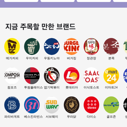
도양수】♥ 소자본창
뉴얼없는매장◆ 소
토운영수익900 소자
억 미만 
업 ♥ 초보추천 ♥
자본창업/초보창업/
본 / 초보 / 여성창업
소자본 
수익성창업
천★
메가커피
우지커피
우동키노야
버거킹
정관장
본죽
컴포즈
투썸플레이스
엽기떡볶이
롯데리아
이삭토스트
이마트24
파리바게트
베스킨라빈스
서브웨이
푸라닭
다이소
골프존