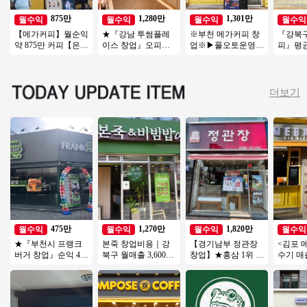
875만
1,280만
1,301만
월수익
월수익
월수익
월수익
【메가커피】월순익
★『강남 투썸플레
※부천 메가커피 창
『강북
약 875만 커피【은평
이스 창업』오피스
업※▶풀오토운영◀
피』평균
구】역세권, 주거, 오
메인 상권 순익1280
초역세권/수익성매
★ 순익1
피스, 복합상권
만 투잡창업 오토창
장/초보창업/여성창
익/초보
업★
업/
더보기
475만
1,270만
1,820만
월수익
월수익
월수익
월수익
★『부천시 프랭크
본죽 창업비용｜강
【경기남부 정관장
<김포 
버거 창업』순익 475
북구 월매출 3,600만
창업】★홍삼 1위 브
수기 매출
만 오토창업아이템
원, 권리금 1억 5천
랜드★ 은퇴 노후 시
규창업 
투잡창업 부부창업
양도양수
니어 추천 창업아이
수하세
추천★
템