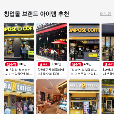
더보기
600만
1,300만
420만
월수익
월수익
월수익
월수익
★『화성 컴포즈커
[관악구 투썸플레이
[성남]시설A급 컴포
[고양시
피』순익600만 복합
스] 월수익 1300 고
즈 오토운영 수익400
자본창
상권★27년호재 소
수익/초보창업 운영
만 초보창업/여성창
전국 초
자본창업 여성창업
편한 투썸플레이스!
업/커피창업/소자본
투잡추천
창업