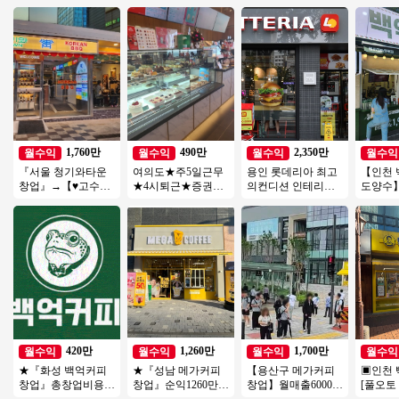
1,760만
490만
2,350만
월수익
월수익
월수익
월수익
『서울 청기와타운
여의도★주5일근무
용인 롯데리아 최고
【인천 
창업』→【♥고수익/
★4시퇴근★증권가
의컨디션 인테리어
도양수】
핫한브랜드♥】 ♥ 양
유명커피★직장인보
최상 ◆ 특급 롯데리
자본 창
도양수 ♥ 특급조건
다 근무시간 적음
아 양도양수 진행합
문점창
입니다 ♥
니다
420만
1,260만
1,700만
월수익
월수익
월수익
월수익
★『화성 백억커피
★『성남 메가커피
【용산구 메가커피
▣인천 
창업』총창업비용 1
창업』순익1260만
창업】월매출6000만
[풀오토