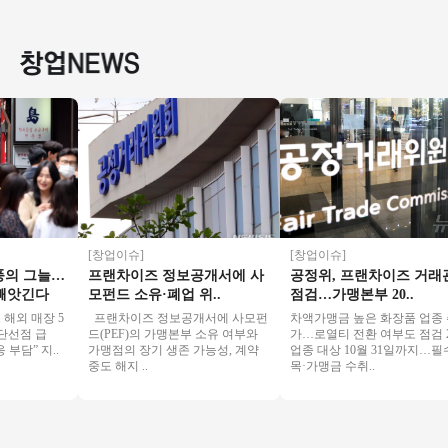
억 미만 3500만 매출
오피스 메인자리 주6
원/월매출 높은매장
인테리
소자본 창업 강력추
일 운영 여성창업
양도양수 기회
장/가성
천★
상권
[창업이슈]
[창업이슈]
 그늘…
프랜차이즈 정보공개서에 사
공정위, 프랜차이즈 거래관
앗긴다
모펀드 소유·폐업 위..
점검…가맹본부 20..
 매장 5
프랜차이즈 정보공개서에 사모펀
차액가맹금 높은 화장품 업종 추
선점 급
드(PEF)의 가맹본부 소유 여부와
가…로열티 전환 여부도 점검 21
” 지..
가맹점의 장기 생존 가능성, 계약
업종 대상 10월 31일까지…필수품
중도 해지 ..
목·가맹금 수취..