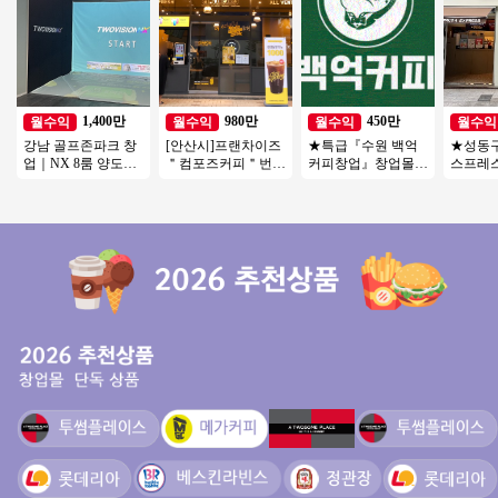
1,400만
980만
450만
월수익
월수익
월수익
월수익
강남 골프존파크 창
[안산시]프랜차이즈
★특급『수원 백억
★성동
업｜NX 8룸 양도양
＂컴포즈커피＂번오
커피창업』창업몰추
스프레스
수, 월매출 4,000만
토운영수익900 소자
천 풀오토 순익 450
수기＊
권리금 1억 5천
본 / 초보 / 여성창업
만 창업비용 1억미만
차이 없
장