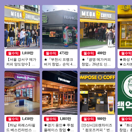
1,010만
475만
480만
월수익
월수익
월수익
월수익
【서울 강서구 메가
★『부천시 프랭크
★『광명 메가커피
★화성 
커피 양도양수】배
버거 창업』순익 475
창업』26년도 신규
★소자
달없음/풀오토운영/
만 오토창업아이템
메가커피 매장★초
인테리어
초보창업/여성창업
투잡창업 부부창업
보창업/소자본창업/
대단지
추천
추천★
여성창업
창업
1,450만
1,803만
980만
월수익
월수익
월수익
월수익
【하남 위례스타필
◈경기 용인◈ 투썸
[안산시]프랜차이즈
★『화
드 베스킨라빈스 양
플레이스 창업 ◆리
＂컴포즈커피＂번오
창업』총