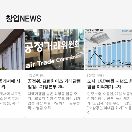
자본 창업 추천 " 창
토운영/초보창업/여
구】역세권, 주거, 오
장◆ 부
업몰 특급
성창업/커피창업
피스, 복합상권
업창업
[창업이슈]
[창업이슈]
서에 사
공정위, 프랜차이즈 거래관행
노사, 1만700원 내년도 최저
.
점검…가맹본부 20..
임금 이의제기…재..
에 사모펀
차액가맹금 높은 화장품 업종 추
민주노총·소공연, 27일 노동부에
유 여부와
가…로열티 전환 여부도 점검 21개
이의신청…4년 만 동시 제기 노
성, 계약
업종 대상 10월 31일까지…필수품
계 "도급제 적용 무산"…경영계
목·가맹금 수취..
"소상공인 역대급 위기" 노동장
이 ..