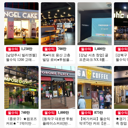
1,250만
700만
1,400만
월수익
월수익
월수익
월수익
[남양주시 빌리엔젤]
특●마포 용산 고층
[강남·서초 창업] 골
[강북구
월수익 1200 고매출/
빌딩 로비●투썸플레
프존파크 NX 8룸｜
월수익 9
고수익나오는 디저
이스 양도●주5일만
월매출 4,000만원, 권
고수익 
트카페 빌리엔젤!
영업●주인없이 운영
리금 1억 7천
말좋은 
중●
740만
1,000만
875만
월수익
월수익
월수익
월수익
《종로구》★컴포즈
[동작구 대로변 투썸
【메가커피】월순익
◈경기 
커피★ " 1억미만 소
플레이스커피]반오
약 875만 커피【은평
족 창업