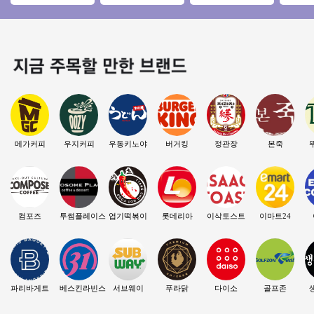
대로변 위치! / 꾸준
천만 이상 】♥ 홀넓
업 #고수익 #초보창
억 미만 
한 유동이 흐르는위
음 ♥ 역세권 ♥
업 #쉬운운영
소자본 
치
천★
메가커피
우지커피
우동키노야
버거킹
정관장
본죽
컴포즈
투썸플레이스
엽기떡볶이
롯데리아
이삭토스트
이마트24
파리바게트
베스킨라빈스
서브웨이
푸라닭
다이소
골프존