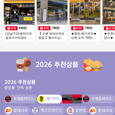
840만
700만
790만
월수익
월수익
월수익
월수익
[강남구]프랜차이즈
【 수원 파리바게뜨
★동탄 메가커피★
★인천1
컴포즈커피양도 월
창업 】항아리상권
단독 순익 700만 외
양수★
매출3200/ 초보 / 여
+메인자리『풀오토/
부리모델링完 직접
달X 매출
성창업 / 소자본창업
풀리뉴얼완료』
운영 추천 매장 소자
썸 양도
본창업