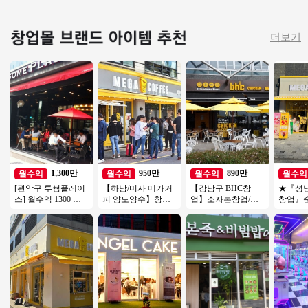
더보기
1,300만
950만
890만
월수익
월수익
월수익
월수익
[관악구 투썸플레이
【하남/미사 메가커
【강남구 BHC창
★『성
스] 월수익 1300 고
피 양도양수】창업
업】소자본창업/고
창업』순
수익/초보창업 운영
비용 저렴/배달 없음/
수익창업/유명프랜
오피스 
편한 투썸플레이스!
초보창업/소자본창
차이즈창업/강력추
일 운영
업추천
천