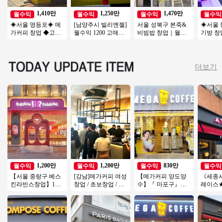
1,410만
1,250만
1,470만
월수익
월수익
월수익
월수익
◈서울 영등포◈ 메
[남양주시 빌리엔젤]
서울 성북구 본죽&
◈서울 
가커피 창업 ◆고수
월수익 1200 고매출/
비빔밥 창업｜월매
기방 창
익창업◆ 저가커피
고수익나오는 디저
출 3,600만원, 권리금
운매장◆
창업/초보창업/여성
트카페 빌리엔젤!
1억5천 창업 분석
초보창업
창업
직장인
더보기
1,200만
1,200만
830만
월수익
월수익
월수익
월수익
【서울 중랑구 베스
[강남]메가커피 여성
【메가커피 양도양
《세종
킨라빈스창업】1번
창업 / 초보창업 / 오
수】『 마포구』＃
레이스★ 
출구 30m앞 위치 / 역
토수익1200 / 정말좋
유명상권 초입＃배
형매장 월
세권 / 고수익창업
은사업체입니다
달X＃메가 인수비용
특급 양
저렴