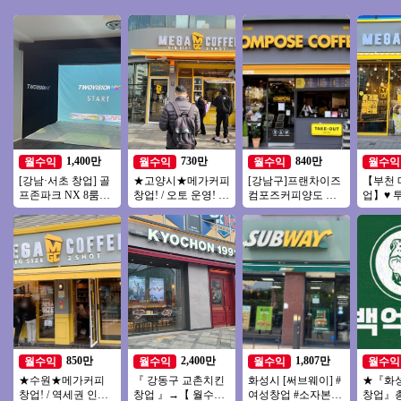
1,400만
730만
840만
월수익
월수익
월수익
월수익
[강남·서초 창업] 골
★고양시★메가커피
[강남구]프랜차이즈
【부천
프존파크 NX 8룸｜
창업! / 오토 운영! /
컴포즈커피양도 월
업】♥ 
월매출 4,000만원, 권
주 5일 짧은 운영시
매출3200/ 초보 / 여
자본1인
리금 1억 7천
간 인건비 절감
성창업 / 소자본창업
양도양수
수익
850만
2,400만
1,807만
월수익
월수익
월수익
월수익
★수원★메가커피
『 강동구 교촌치킨
화성시 [써브웨이] #
★『화
창업! / 역세권 인근
창업 』→【 월수익2
여성창업 #소자본창
창업』총