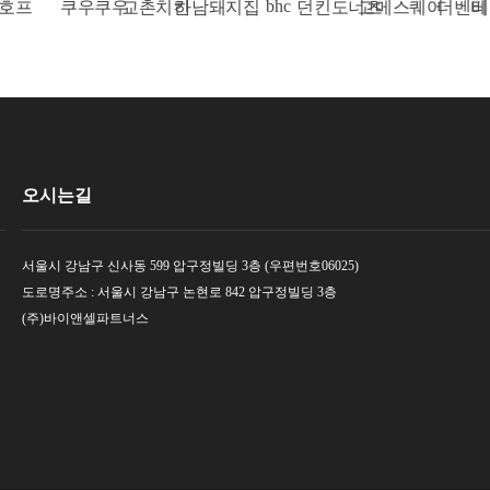
bhc
쿠우쿠우
교촌치킨
하남돼지집
던킨도너츠
고메스퀘어
더벤티
베스킨
오시는길
서울시 강남구 신사동 599 압구정빌딩 3층 (우편번호06025)
도로명주소 : 서울시 강남구 논현로 842 압구정빌딩 3층
(주)바이앤셀파트너스