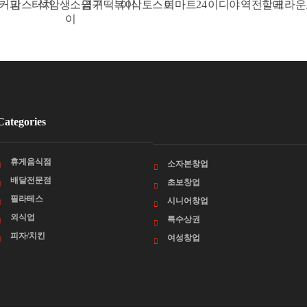
스터치
석암생소금구
엽기떡볶이
이삭토스트
이마트24
이디야
역전할매
크라운호프
이
Categories
카테고리
휴게음식점
소자본창업
배달전문점
초보창업
필라테스
시니어창업
외식업
특수상권
피자/치킨
여성창업