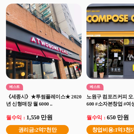
베스트
베스트
《세종시》★투썸플레이스★ 2020
노원구 컴포즈커피 오
년 신형매장 월 6000 ..
600 #소자본창업 #여성
1,550 만원
650 만원
월수익 :
월수익 :
권리금:2억7천만
창업비용:1억3천