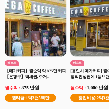
베스트
베스트
【메가커피】월순익 약 875만 커피
[용인시 메가커피] 월수
【은평구】역세권, 주거,..
정적인상권에 1등브랜.
875 만원
1,000 만원
월수익 :
월수익 :
권리금:1억3천5백만
창업비용:2억3