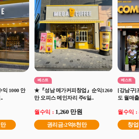
베스트
베스트
익 1000 안
★『성남 메가커피창업』순익1260
[강남구
.
만 오피스 메인자리 주6일..
도 월매출32
1,260 만원
월수익 :
월수익 :
천만
권리금:2억8천만
창업