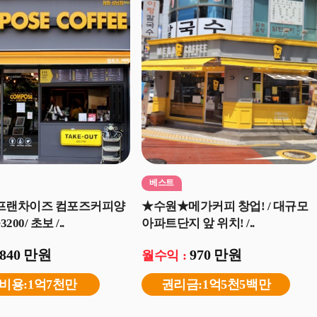
베스트
]프랜차이즈 컴포즈커피양
★수원★메가커피 창업! / 대규모
00/ 초보 /..
아파트단지 앞 위치! /..
840 만원
970 만원
월수익 :
비용:1억7천만
권리금:1억5천5백만