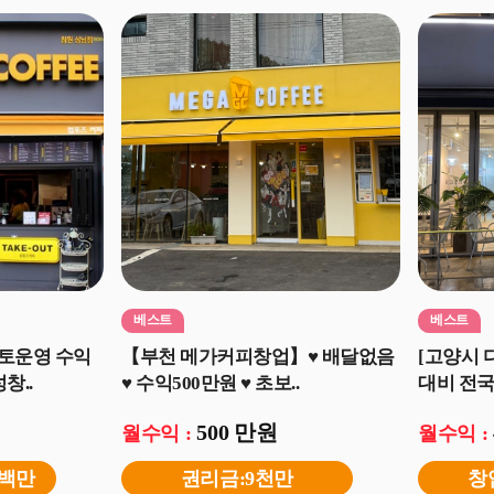
베스트
베스트
토운영 수익
【부천 메가커피창업】♥ 배달없음
[고양시 
창..
♥ 수익500만원 ♥ 초보..
대비 전국 
500 만원
월수익 :
월수익 :
5백만
권리금:9천만
창