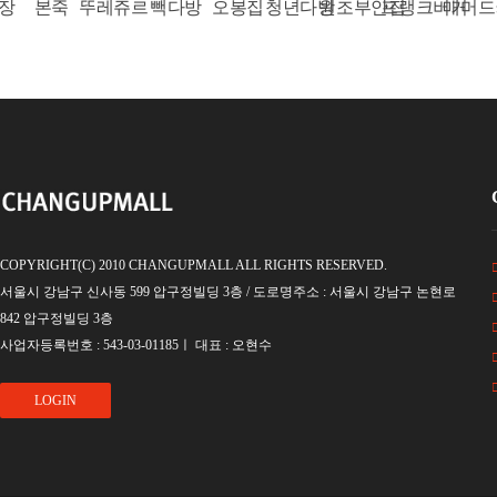
본죽
뚜레쥬르
빽다방
오봉집
청년다방
원조부안집
프랭크버거
매머드커피
맘
COPYRIGHT(C) 2010 CHANGUPMALL ALL RIGHTS RESERVED.
서울시 강남구 신사동 599 압구정빌딩 3층 / 도로명주소 : 서울시 강남구 논현로
842 압구정빌딩 3층
사업자등록번호 : 543-03-01185ㅣ 대표 : 오현수
LOGIN