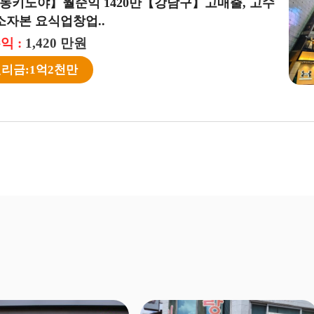
 금천◈ 우지커피 창업 ◆소자본매장◆ 저가커피
★『신규창업추천 우동 키노야창업』창업몰 추천！ 맛
업/초보창업/여성..
과 상품성 인증완료된 아..
 :
월수익 :
1,323 만원
1,250 만원
금:1억6천만
창업비용:1억3천5백만