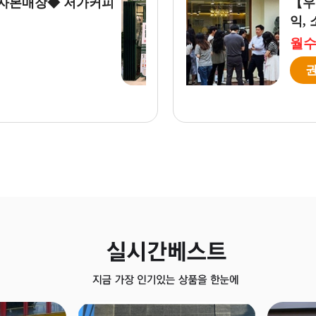
매출 2900만／운영시간짧
◈서울
매장창
월수익
권리