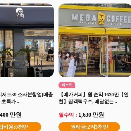
베스트
디저트39 소자본창업]매출
【메가커피】월 순익 1630만【인
초특가 ..
천】집객력우수, 배달없는 ..
400 만원
1,630 만원
월수익 :
업비용:8천만
권리금:2억3천만