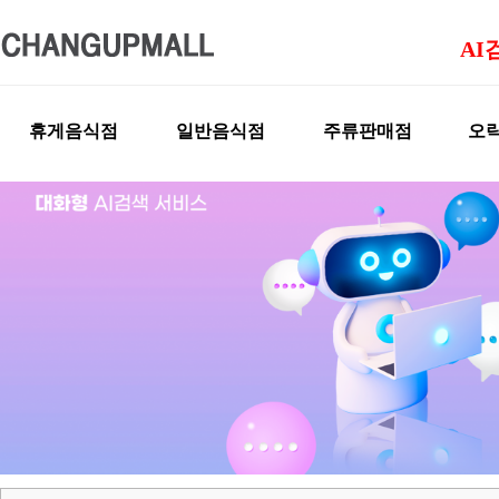
AI
휴게음식점
일반음식점
주류판매점
오락