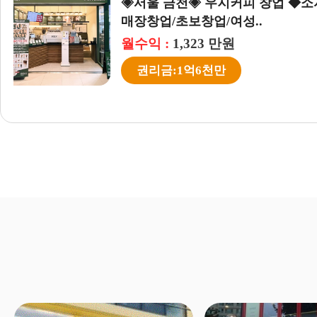
▶서울 중심 우지커피 창업◀ 
음／풀오토운영／수익..
월수익 :
756 만원
권리금:1억8천5백만