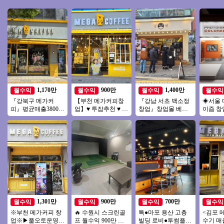
1,170만
900만
1,400만
월수익
월수익
월수익
월수익
『강북구 메가커
【부천 메가커피창
『강남 서초 백소정
◈서울 
피』평균매출3800만
업】♥ 투잡추천 ♥ 소
창업』창업몰 베스
이즘 창
★ 순익1100만 고수
자본1인창업 ♥ 카페
트추천『초보창업
진관매
익/초보/여성창업★
양도양수창업 ♥ 고
소자본창업 여성창
업/초보
수익
업 커피창업』
창업/여
1,301만
900만
700만
월수익
월수익
월수익
월수익
※부천 메가커피 창
🔥 수원시 스크린골
특●마포 용산 고층
<김포 
업※▶풀오토운영◀
프 월수익 900만 ▶
빌딩 로비●투썸플레
수기 매출