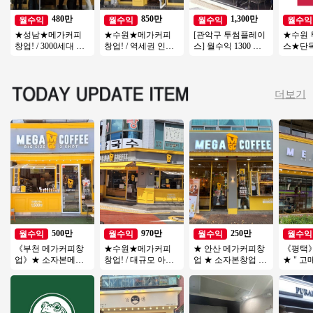
480만
850만
1,300만
월수익
월수익
월수익
월수익
★성남★메가커피
★수원★메가커피
[관악구 투썸플레이
★수원
창업! / 3000세대 이
창업! / 역세권 인근
스] 월수익 1300 고
스★단
상 아파트단지 배후
대로변 위치! / 꾸준
수익/초보창업 운영
2000
세대 / 낮은 투자금액
한 유동이 흐르는위
편한 투썸플레이스!
역세권
치
풀오토
더보기
500만
970만
250만
월수익
월수익
월수익
월수익
《부천 메가커피창
★수원★메가커피
★ 안산 메가커피창
《평택
업》★ 소자본메가
창업! / 대규모 아파
업 ★ 소자본창업 총
★ " 
커피 ★ 투잡 ★ 인기
트단지 앞 위치! / 경
투자금액 5천만원 매
좋은 매장
많은 메가커피창업
쟁업체 모두 입점완!
우저렴
★