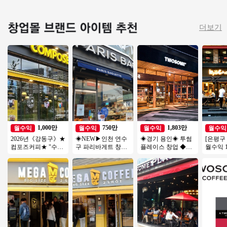
더보기
1,000만
750만
1,803만
월수익
월수익
월수익
월수익
2026년《강동구》★
◈NEW▶인천 연수
◈경기 용인◈ 투썸
[은평구
컴포즈커피★ "수익
구 파리바게트 창업
플레이스 창업 ◆리
월수익 1
좋습니다" 소자본 고
◀ 평균매출 6,000만
뉴얼없는매장◆ 소
고수익 
수익 창업몰
↑／고수익/풀오토
자본창업/초보창업/
드 교촌
수익성창업