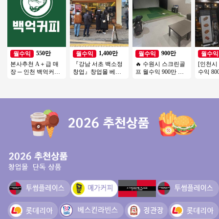
550만
1,400만
900만
월수익
월수익
월수익
월수익
본사추천 A＋급 매
『강남 서초 백소정
🔥 수원시 스크린골
[인천시
장 ─ 인천 백억커피
창업』창업몰 베스
프 월수익 900만 ▶
수익 80
양도양수 권리인수
트추천『초보창업
비전＋ 6대 안정성○
수익 초
소자본창업 여성창
환급성○
인 대세
업 커피창업』
닭!