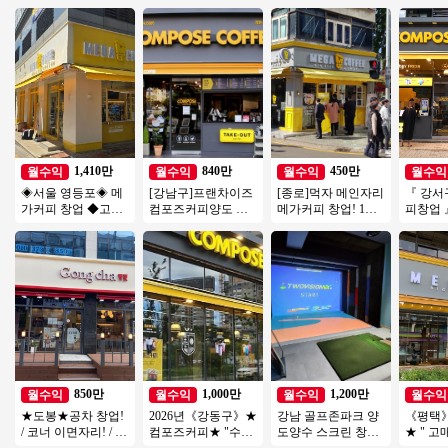
1,410만
840만
450만
월수익
월수익
월수익
월수익
◈서울 영등포◈ 메
[강남구]프랜차이즈
[종로]먹자 메인자리
『 강서
가커피 창업 ◆고수
컴포즈커피양도 월
메가커피 창업! 1억
피창업 
익창업◆ 저가커피
매출3200/ 초보 / 여
미만 소자본 창업 추
운영】♥
창업/초보창업/여성
성창업 / 소자본창업
천
음 ♥ 배
창업
보창업
850만
1,000만
1,200만
월수익
월수익
월수익
월수익
★도봉★공차 창업!
2026년《강동구》★
강남 골프존파크 양
《평택
/ 코너 이면자리! / 최
컴포즈커피★ "수익
도양수 스크린 창업
★ " 