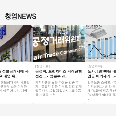
상급 위치! / 유동이
좋습니다" 소자본 고
비용 투비전NX8 최
좋은 매장
흐르는 위치!
수익 창업몰
신식 인테리어/ 주차
최상
[창업이슈]
[창업이슈]
정보공개서에 사
공정위, 프랜차이즈 거래관행
노사, 1만700원 내
업 위..
점검…가맹본부 20..
임금 이의제기…재..
보공개서에 사모펀
차액가맹금 높은 화장품 업종 추
민주노총·소공연, 27일
맹본부 소유 여부와
가…로열티 전환 여부도 점검 21개
이의신청…4년 만 동시 
생존 가능성, 계약
업종 대상 10월 31일까지…필수품
계 "도급제 적용 무산"
목·가맹금 수취..
"소상공인 역대급 위기"
이 ..