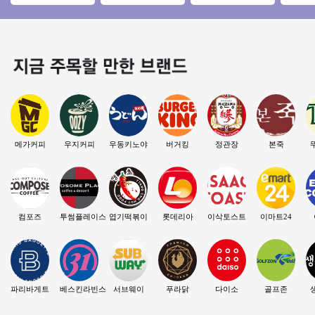
초역세권/수익성매
비전＋ 6대 안정성○
이스 양도●주5일만
규창업 
장/초보창업/여성창
환급성○
영업●주인없이 운영
수하세
업/
중●
메가커피
우지커피
우동키노야
버거킹
정관장
본죽
컴포즈
투썸플레이스
엽기떡볶이
롯데리아
이삭토스트
이마트24
파리바게트
베스킨라빈스
서브웨이
푸라닭
다이소
골프존