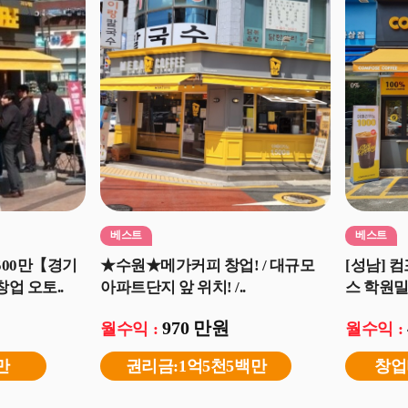
베스트
베스트
00만【경기
★수원★메가커피 창업! / 대규모
[성남] 
업 오토..
아파트단지 앞 위치! /..
스 학원밀
970 만원
월수익 :
월수익 :
만
권리금:1억5천5백만
창업