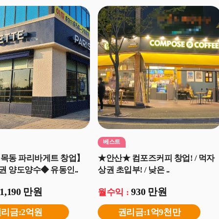
베스트
 목동 파리바게트 창업】
★안산★ 컴포즈커피 창업! / 먹자
 양도양수◆ 유동인..
상권 초입부! / 낮은 ..
1,190 만원
930 만원
월수익 :
리금:2억원
권리금:1억9천만