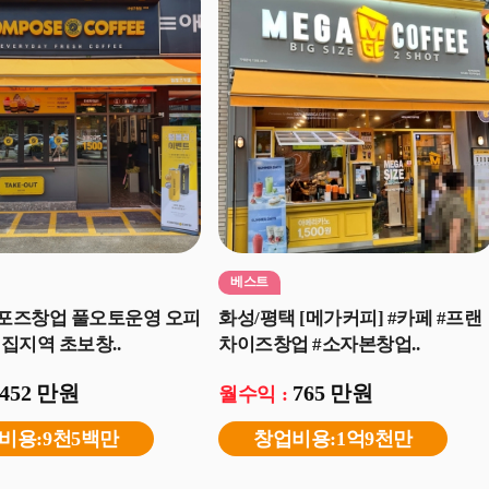
베스트
컴포즈창업 풀오토운영 오피
화성/평택 [메가커피] #카페 #프랜
집지역 초보창..
차이즈창업 #소자본창업..
452 만원
765 만원
월수익 :
비용:9천5백만
창업비용:1억9천만