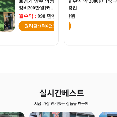
업【평균매출2,400만,오
▣경기
정비20
월수익
권리