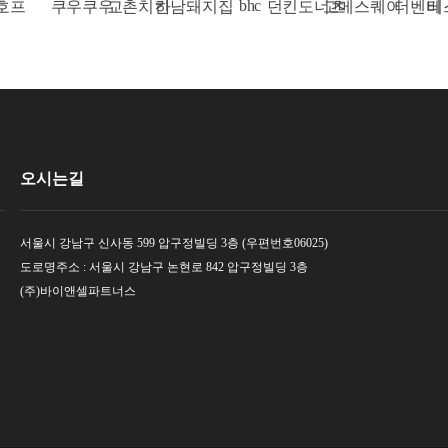
bhc
쿠우쿠우
교촌치킨
하남돼지집
던킨도너츠
고메스퀘어
더벤티
베스킨
오시는길
서울시 강남구 신사동 599 압구정빌딩 3층 (우편번호06025)
도로명주소 : 서울시 강남구 논현로 842 압구정빌딩 3층
(주)바이앤셀파트너스