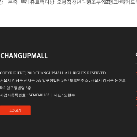
본죽
뚜레쥬르
빽다방
오봉집
청년다방
원조부안집
프랭크버거
매머드커피
맘
COPYRIGHT(C) 2010 CHANGUPMALL ALL RIGHTS RESERVED.
서울시 강남구 신사동 599 압구정빌딩 3층 / 도로명주소 : 서울시 강남구 논현로
842 압구정빌딩 3층
사업자등록번호 : 543-03-01185ㅣ 대표 : 오현수
LOGIN