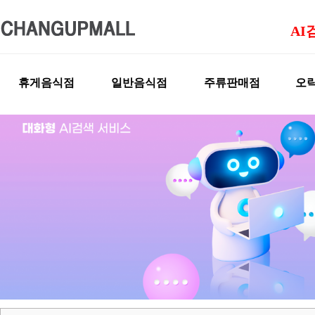
AI
휴게음식점
일반음식점
주류판매점
오락