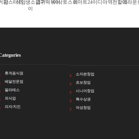
스터치
석암생소금구
엽기떡볶이
이삭토스트
이마트24
이디야
역전할매
크라운호프
이
Categories
카테고리
휴게음식점
소자본창업
배달전문점
초보창업
필라테스
시니어창업
외식업
특수상권
피자/치킨
여성창업