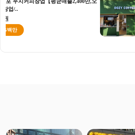
▣서울 강서,영등포 우지커피창
피스상권】커피창업/..
월수익 :
675 만원
권리금:1억7천5백만