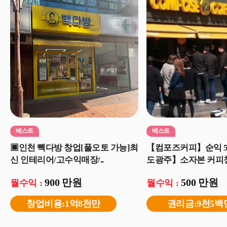
베스트
베스트
▣인천 빽다방 창업[풀오토 가능]최
【컴포즈커피】순익 5
신 인테리어/고수익매장/..
도광주】소자본 커피창
900 만원
500 만원
월수익 :
월수익 :
창업비용:1억8천만
권리금:9천5백