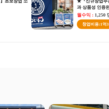
 양주,의정부 우지커피 창업 [월평균3325만,월고
【우동키노야】월 수익 약 2080만【중구】초보창업 소
0만원]커..
자본창업 수익성창업
 :
월수익 :
998 만원
2,080 만원
금:1억6천5백만
권리금:1억원