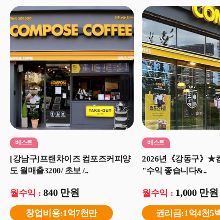
베스트
베스트
[강남구]프랜차이즈 컴포즈커피양
2026년《강동구》
도 월매출3200/ 초보 /..
"수익 좋습니다&..
840 만원
1,000 만원
월수익 :
월수익 :
창업비용:1억7천만
권리금:1억4천5