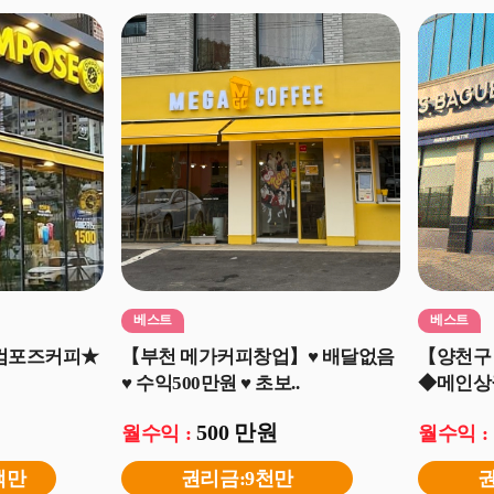
베스트
베스트
★컴포즈커피★
【부천 메가커피창업】♥ 배달없음
【양천구
♥ 수익500만원 ♥ 초보..
◆메인상권
500 만원
월수익 :
월수익 :
백만
권리금:9천만
권