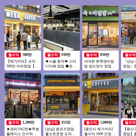
500만
930만
850만
월수익
월수익
월수익
월수익
【메가커피】순익
◈서울 동작◈ 스터
서대문 본죽앤비빔
『강남 
500만 커피창업【인
디카페 창업 ◆운영
밥 양도양수 창업비
창업』
천서구】사거리코
쉬운매장◆주부창
용 권리인수 프랜차
트추천
너, 학원가, 먹자상권
업/초보창업/직장인
이즈 창업 절차 직장
소자본
창업추천
창업/여성창업
인투잡
업 커피
1,200만
452만
1,000만
월수익
월수익
월수익
월수익
★권리1억2천★투썸
[성남] 컴포즈창업
[용인시 메가커피]
【용산
플레이스 인수하세
풀오토운영 오피스
월수익 1000 안정적
창업】월