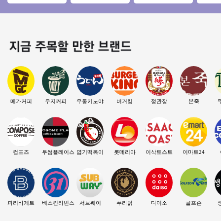
요★특급◈동영상
학원밀집지역 초보
인상권에 1등브랜드
원/월매
바로 보내드립니다
창업/여성창업/소자
고매출 메가커피!
양도양수
본창업
메가커피
우지커피
우동키노야
버거킹
정관장
본죽
컴포즈
투썸플레이스
엽기떡볶이
롯데리아
이삭토스트
이마트24
파리바게트
베스킨라빈스
서브웨이
푸라닭
다이소
골프존