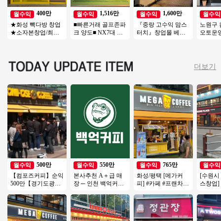
400만
1,516만
1,600만
월수익
월수익
월수익
월수익
★화성 빽다방 창업
■빠른거래 골프존파
『중랑 고수익 맘스
노원구
★소자본창업/최신
크 양도■ NX7대 듀
터치』창업몰 베스
오토운영 
인테리어/메인상권/
얼플레이트 주차O #
트추천『초보창업
소자본창
대단지아파트/초보
골프존 #스크린골프
소자본창업 여성창
업 #초
창업
업 커피창업』
더보기
500만
550만
765만
월수익
월수익
월수익
월수익
【컴포즈커피】순익
본사추천 A＋급 매
화성/평택 [메가커
[수원시
500만【경기도광
장 ─ 인천 백억커피
피] #카페 #프랜차이
스창업]
주】소자본 커피창
양도양수 권리인수
즈창업 #소자본창업
리 19년
업 오토운영중, 입지
#메가커피 #커피창
년 매출 
우수!
업