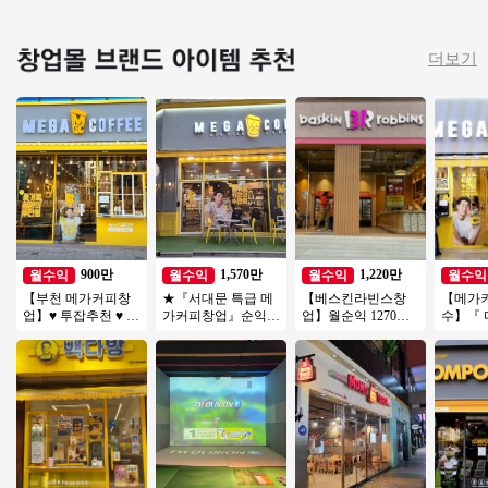
더보기
900만
1,570만
1,220만
월수익
월수익
월수익
월수익
【부천 메가커피창
★『서대문 특급 메
【베스킨라빈스창
【메가
업】♥ 투잡추천 ♥ 소
가커피창업』순익
업】월순익 1270만
수】『
자본1인창업 ♥ 카페
1600만 오토창업추
【서대문구】역세
유명상
양도양수창업 ♥ 고
천 시니어창업 은퇴
권, 복합상권, 리뉴얼
달X＃
수익
창업★
없음
저렴