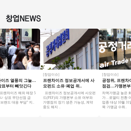
좋은 매장 " 특급
소자본창업 #초보창
메인 상권 순익1280
인상권
업 #치킨창업
만 투잡창업 오토창
유동인
업★
업 가능
[창업이슈]
[창업이슈]
즈 열풍의 그늘…
프랜차이즈 정보공개서에 사
공정위, 프랜차이
표부터 빼앗긴다
모펀드 소유·폐업 위..
점검…가맹본부 20.
차이즈 해외 매장 5
프랜차이즈 정보공개서에 사모펀
차액가맹금 높은 화장품
↑ 상표 무단선점 급
드(PEF)의 가맹본부 소유 여부와
가…로열티 전환 여부도
드 대응 부담” 지..
가맹점의 장기 생존 가능성, 계약
업종 대상 10월 31
중도 해지 ..
목·가맹금 수취..