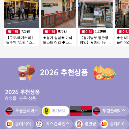
720만
870만
1,820만
월수익
월수익
월수익
월수익
【구로/메가커피】
◈경기 성남◈ 이삭
【경기남부 정관장
★권리
월수익 720만 / 소자
토스트 창업 ◆소자
창업】★홍삼 1위 브
플레이
본창업 / 시니어창업
본매장◆ 여성창업/
랜드★ 은퇴 노후 시
요★특
/ 초보창업
초보창업/부부창업/
니어 추천 창업아이
바로 
은퇴창업
템