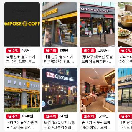
450만
499만
1,000만
월수익
월수익
월수익
월수익
★동탄★ 컴포즈커
【용산구 컴포즈커
[동작구 대로변 투썸
커피보다
피 순익 450만 복합
피 양도양수 창업】
플레이스커피]반오
만원수
상권 경쟁업체多 초
소자본창업/초보창
토운영/초보창업/여
샤브샤브
보창업/여성창업/소
업/여성창업/커피창
성창업/커피창업
도★오
자본창업
업/카페창업
익
1,740만
847만
1,280만
월수익
월수익
월수익
월수익
《평택》★메가커피
노원 [BBQ치킨] #요
★『강남 투썸플레
【양천구
★ " 고매출 권리금
식업 #고수익창업 #
이스 창업』오피스
바게트