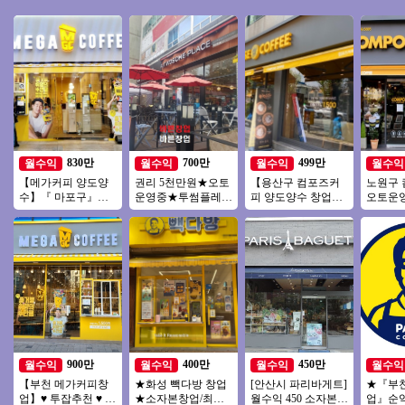
830만
700만
499만
월수익
월수익
월수익
월수익
【메가커피 양도양
권리 5천만원★오토
【용산구 컴포즈커
노원구
수】『 마포구』＃
운영중★투썸플레이
피 양도양수 창업】
오토운영 
유명상권 초입＃배
스 인수★동영상 바
소자본창업/초보창
소자본창
달X＃메가 인수비용
로보내드립니다
업/여성창업/커피창
업 #초
저렴
업/카페창업
900만
400만
450만
월수익
월수익
월수익
월수익
【부천 메가커피창
★화성 빽다방 창업
[안산시 파리바게트]
★『부천
업】♥ 투잡추천 ♥ 소
★소자본창업/최신
월수익 450 소자본으
업』순익