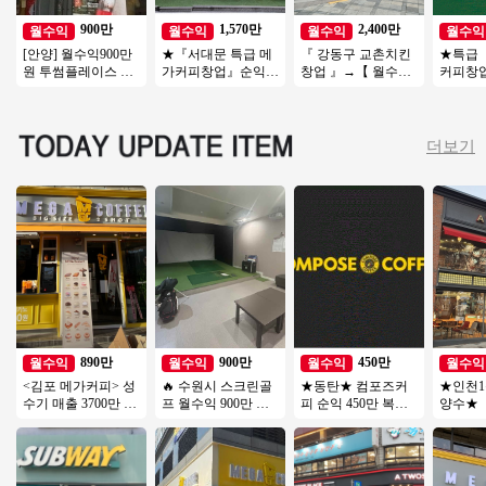
900만
1,570만
2,400만
월수익
월수익
월수익
월수익
[안양] 월수익900만
★『서대문 특급 메
『 강동구 교촌치킨
★특급
원 투썸플레이스 오
가커피창업』순익
창업 』→【 월수익2
커피창
피스 리뉴얼없는매
1600만 오토창업추
천만 이상 】♥ 홀넓
천 풀오토
장 초보여성 강추드
천 시니어창업 은퇴
음 ♥ 역세권 ♥
만 창업
립니다
창업★
더보기
890만
900만
450만
월수익
월수익
월수익
월수익
<김포 메가커피> 성
🔥 수원시 스크린골
★동탄★ 컴포즈커
★인천1
수기 매출 3700만 신
프 월수익 900만 ▶
피 순익 450만 복합
양수★
규창업 비용으로 인
비전＋ 6대 안정성○
상권 경쟁업체多 초
달X 매출
수하세요
환급성○
보창업/여성창업/소
썸 양도
자본창업