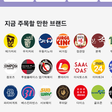
자본1인창업 ♥ 카페
인테리어/메인상권/
로 안정적인 파리바
세대비 
양도양수창업 ♥ 고
대단지아파트/초보
게트 창업기회!
매장 
수익
창업
★
메가커피
우지커피
우동키노야
버거킹
정관장
본죽
컴포즈
투썸플레이스
엽기떡볶이
롯데리아
이삭토스트
이마트24
파리바게트
베스킨라빈스
서브웨이
푸라닭
다이소
골프존