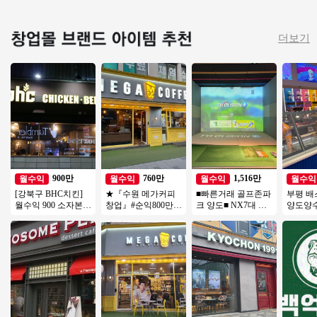
더보기
900만
760만
1,516만
월수익
월수익
월수익
월수익
[강북구 BHC치킨]
★『수원 메가커피
■빠른거래 골프존파
부평 
월수익 900 소자본/
창업』#순익800만#
크 양도■ NX7대 듀
양도양
고수익 수익구조 정
창업비용저렴#리모
얼플레이트 주차O #
권리인
말좋은 BHC매장!
델링완#소자본창업#
골프존 #스크린골프
즈 창업 절
여성창업★
투잡