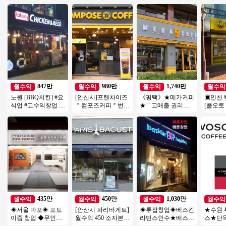
847만
980만
1,740만
월수익
월수익
월수익
월수익
노원 [BBQ치킨] #요
[안산시]프랜차이즈
《평택》★메가커피
▣인천 
식업 #고수익창업 #
＂컴포즈커피＂번오
★ " 고매출 권리금
[풀오토
소자본창업 #초보창
토운영수익900 소자
좋은 매장 " 특급
인테리
업 #치킨창업
본 / 초보 / 여성창업
장/가성
상권
435만
450만
1,030만
월수익
월수익
월수익
월수익
◈서울 마포◈ 포토
[안산시 파리바게트]
◈투잡창업◈베스킨
★수원
이즘 창업 ◆무인사
월수익 450 소자본으
라빈스인수★배스킨
스★단