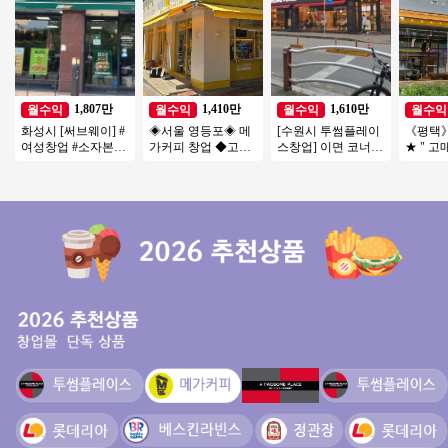
1,807만
1,410만
1,610만
월수익
월수익
월수익
월수익
화성시 [써브웨이] #
◈서울 영등포◈ 메
[수원시 투썸플레이
《평택
여성창업 #소자본창
가커피 창업 ◆고수
스창업] 이면 코너자
★ " 
업 #고수익 #초보창
익창업◆ 저가커피
리 19년 매출보다 20
좋은 매장
업 #쉬운운영
창업/초보창업/여성
년 매출 15% 상승
창업