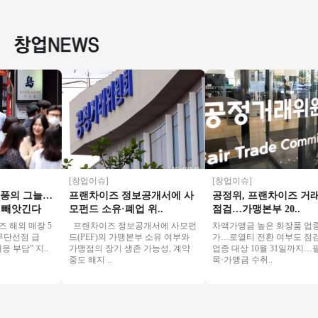
진관매장◆주부창
로 안정적인 파리바
라빈스 양도 ★다 돌
2000
업/초보창업/직장인
게트 창업기회!
아보고 오세요★초
역세권
창업/여성창업
보창업
풀오토
[창업이슈]
[창업이슈]
의 그늘…
프랜차이즈 정보공개서에 사
공정위, 프랜차이즈 거래관
빼앗긴다
모펀드 소유·폐업 위..
점검…가맹본부 20..
외 매장 5
프랜차이즈 정보공개서에 사모펀
차액가맹금 높은 화장품 업종 추
단선점 급
드(PEF)의 가맹본부 소유 여부와
가…로열티 전환 여부도 점검 2
담” 지..
가맹점의 장기 생존 가능성, 계약
업종 대상 10월 31일까지…필수
중도 해지 ..
목·가맹금 수취..